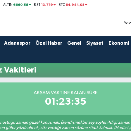
6660.55
13.779
64.944,08
ALTIN
BİST
BTC
Yaz
Adanaspor
Özel Haber
Genel
Siyaset
Ekonomi
 Vakitleri
AKŞAM VAKTINE KALAN SÜRE
01:23:35
nuştuğu zaman güzel konuşmak, (kendisine) bir şey söylenildiği zaman g
n güler yüzlü olmak, söz verdiği zaman sözüne sâdık kalmak. (Hadis-i ş