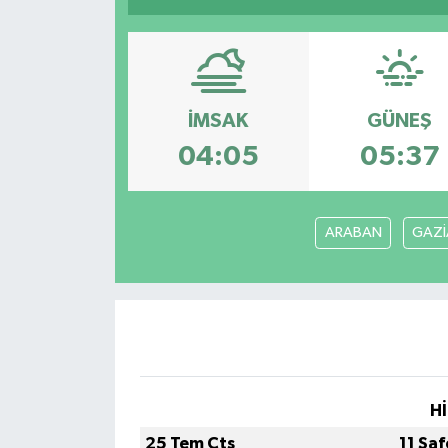
Resmi İlanlar
İMSAK
GÜNEŞ
04:05
05:37
ARABAN
GAZİ
Hİ
25 Tem Cts
11 Sa