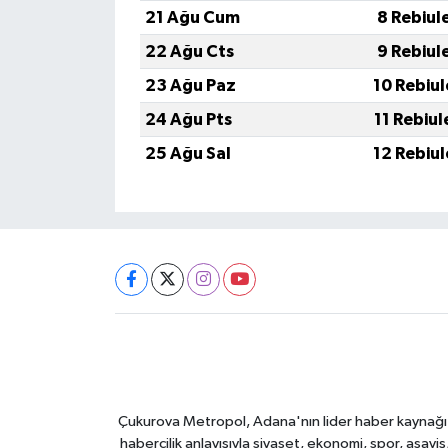
21 Ağu Cum
8 Rebiul
22 Ağu Cts
9 Rebiul
23 Ağu Paz
10 Rebiu
24 Ağu Pts
11 Rebiu
25 Ağu Sal
12 Rebiu
Çukurova Metropol, Adana'nın lider haber kaynağı ol
habercilik anlayışıyla siyaset, ekonomi, spor, asay