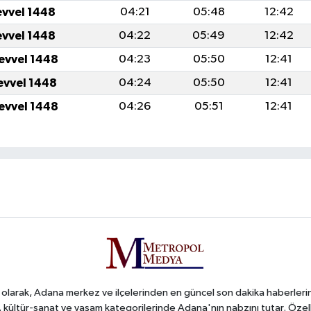
evvel 1448
04:21
05:48
12:42
evvel 1448
04:22
05:49
12:42
levvel 1448
04:23
05:50
12:41
levvel 1448
04:24
05:50
12:41
levvel 1448
04:26
05:51
12:41
arak, Adana merkez ve ilçelerinden en güncel son dakika haberlerini o
iş, kültür-sanat ve yaşam kategorilerinde Adana'nın nabzını tutar. Özel