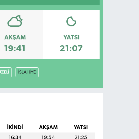
AKŞAM
YATSI
19:41
21:07
ZELİ
İSLAHİYE
İKINDI
AKŞAM
YATSI
16:34
19:54
21:25