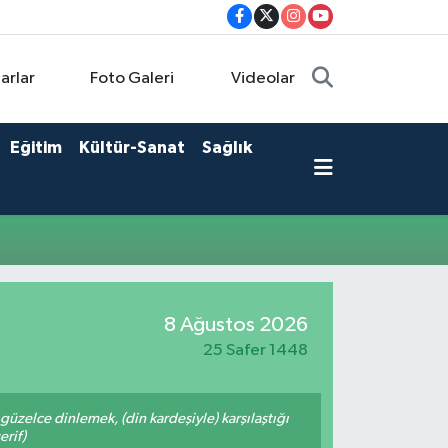
arlar
Foto Galeri
Videolar
Eğitim
Kültür-Sanat
Sağlık
8 Ağustos 2026
25 Safer 1448
üzelce dinlemek, (din kardeşiyle) karşılaştığı
erif)