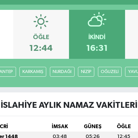
ÖĞLE
İKINDI
12:44
16:31
ANTEP
KARKAMIŞ
NURDAĞI
NİZİP
OĞUZELİ
YAVU
İSLAHİYE AYLIK NAMAZ VAKITLERI
CRİ
İMSAK
GÜNEŞ
ÖĞLE
fer 1448
03:48
05:26
12:45