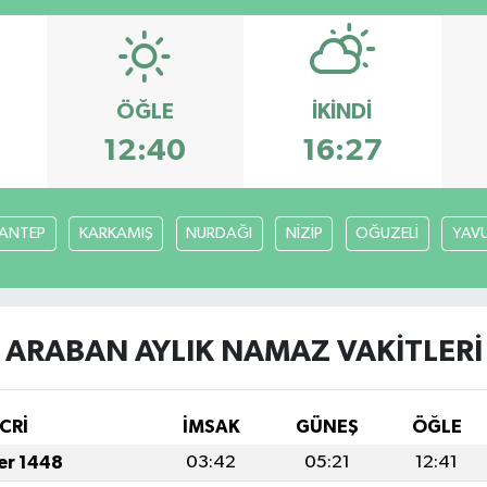
ÖĞLE
İKINDI
12:40
16:27
ANTEP
KARKAMIŞ
NURDAĞI
NİZİP
OĞUZELİ
YAVU
ARABAN AYLIK NAMAZ VAKITLERI
CRİ
İMSAK
GÜNEŞ
ÖĞLE
fer 1448
03:42
05:21
12:41