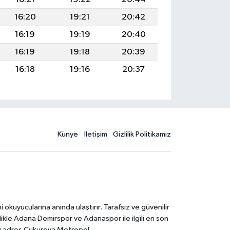
16:20
19:21
20:42
16:19
19:19
20:40
16:19
19:18
20:39
16:18
19:16
20:37
Künye
İletişim
Gizlilik Politikamız
kuyucularına anında ulaştırır. Tarafsız ve güvenilir
likle Adana Demirspor ve Adanaspor ile ilgili en son
ğru adres Çukurova Metropol.