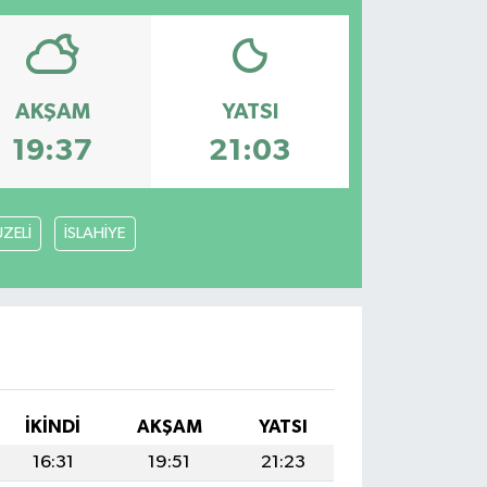
AKŞAM
YATSI
19:37
21:03
ZELİ
İSLAHİYE
İKINDI
AKŞAM
YATSI
16:31
19:51
21:23