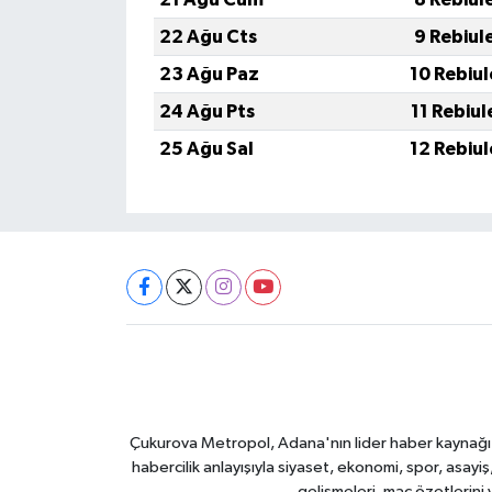
22 Ağu Cts
9 Rebiul
23 Ağu Paz
10 Rebiu
24 Ağu Pts
11 Rebiu
25 Ağu Sal
12 Rebiu
Çukurova Metropol, Adana'nın lider haber kaynağı ol
habercilik anlayışıyla siyaset, ekonomi, spor, asay
gelişmeleri, maç özetlerini