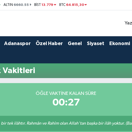
6660.55
13.779
64.815,30
ALTIN
BİST
BTC
Yaz
Adanaspor
Özel Haber
Genel
Siyaset
Ekonomi
Vakitleri
ÖĞLE VAKTINE KALAN SÜRE
00:27
, bir tek ilâhtır. Rahmân ve Rahîm olan Allah'tan başka bir ilâh yoktur. (B