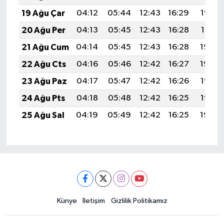
19 Ağu Çar
04:12
05:44
12:43
16:29
19:33
20 Ağu Per
04:13
05:45
12:43
16:28
19:31
21 Ağu Cum
04:14
05:45
12:43
16:28
19:30
22 Ağu Cts
04:16
05:46
12:42
16:27
19:29
23 Ağu Paz
04:17
05:47
12:42
16:26
19:27
24 Ağu Pts
04:18
05:48
12:42
16:25
19:26
25 Ağu Sal
04:19
05:49
12:42
16:25
19:24
Künye
İletişim
Gizlilik Politikamız