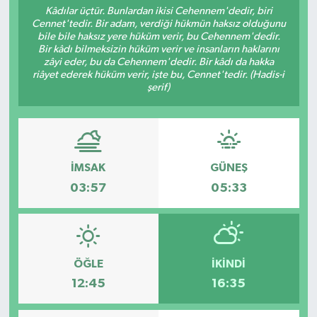
Kâdılar üçtür. Bunlardan ikisi Cehennem'dedir, biri
Cennet'tedir. Bir adam, verdiği hükmün haksız olduğunu
Resmi İlanlar
bile bile haksız yere hüküm verir, bu Cehennem'dedir.
Bir kâdı bilmeksizin hüküm verir ve insanların haklarını
zâyi eder, bu da Cehennem'dedir. Bir kâdı da hakka
riâyet ederek hüküm verir, işte bu, Cennet'tedir. (Hadis-i
şerif)
İMSAK
GÜNEŞ
03:57
05:33
ÖĞLE
İKINDI
12:45
16:35