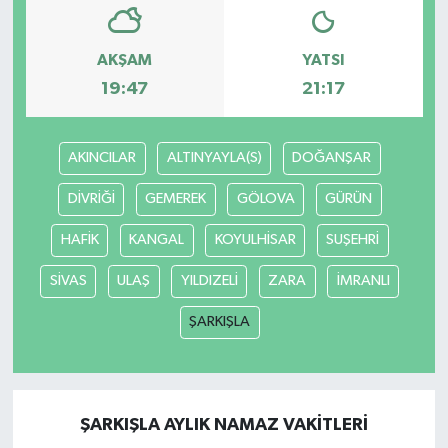
AKŞAM
YATSI
19:47
21:17
AKINCILAR
ALTINYAYLA(S)
DOĞANŞAR
DİVRİĞİ
GEMEREK
GÖLOVA
GÜRÜN
HAFİK
KANGAL
KOYULHİSAR
SUŞEHRİ
SİVAS
ULAŞ
YILDIZELİ
ZARA
İMRANLI
ŞARKIŞLA
ŞARKIŞLA AYLIK NAMAZ VAKITLERI