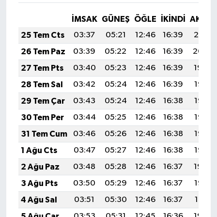
İMSAK
GÜNEŞ
ÖĞLE
İKINDI
AKŞA
25 Tem Cts
03:37
05:21
12:46
16:39
20:01
26 Tem Paz
03:39
05:22
12:46
16:39
20:00
27 Tem Pts
03:40
05:23
12:46
16:39
19:59
28 Tem Sal
03:42
05:24
12:46
16:39
19:58
29 Tem Çar
03:43
05:24
12:46
16:38
19:57
30 Tem Per
03:44
05:25
12:46
16:38
19:57
31 Tem Cum
03:46
05:26
12:46
16:38
19:56
1 Ağu Cts
03:47
05:27
12:46
16:38
19:55
2 Ağu Paz
03:48
05:28
12:46
16:37
19:54
3 Ağu Pts
03:50
05:29
12:46
16:37
19:52
4 Ağu Sal
03:51
05:30
12:46
16:37
19:51
5 Ağu Çar
03:53
05:31
12:45
16:36
19:50