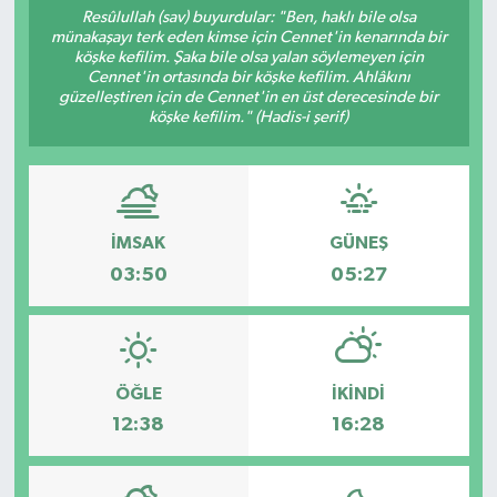
Resûlullah (sav) buyurdular: "Ben, haklı bile olsa
münakaşayı terk eden kimse için Cennet'in kenarında bir
Resmi İlanlar
köşke kefilim. Şaka bile olsa yalan söylemeyen için
Cennet'in ortasında bir köşke kefilim. Ahlâkını
güzelleştiren için de Cennet'in en üst derecesinde bir
köşke kefilim." (Hadis-i şerif)
İMSAK
GÜNEŞ
03:50
05:27
ÖĞLE
İKINDI
12:38
16:28