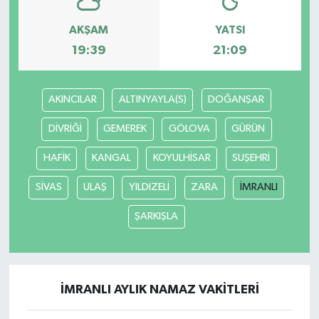
AKŞAM
YATSI
19:39
21:09
AKINCILAR
ALTINYAYLA(S)
DOĞANŞAR
DİVRİĞİ
GEMEREK
GÖLOVA
GÜRÜN
HAFİK
KANGAL
KOYULHİSAR
SUŞEHRİ
SİVAS
ULAŞ
YILDIZELİ
ZARA
İMRANLI
ŞARKIŞLA
İMRANLI AYLIK NAMAZ VAKITLERI