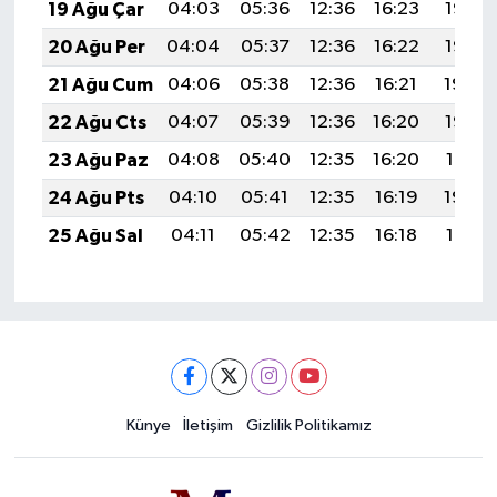
19 Ağu Çar
04:03
05:36
12:36
16:23
19:27
20 Ağu Per
04:04
05:37
12:36
16:22
19:25
21 Ağu Cum
04:06
05:38
12:36
16:21
19:24
22 Ağu Cts
04:07
05:39
12:36
16:20
19:22
23 Ağu Paz
04:08
05:40
12:35
16:20
19:21
24 Ağu Pts
04:10
05:41
12:35
16:19
19:20
25 Ağu Sal
04:11
05:42
12:35
16:18
19:18
Künye
İletişim
Gizlilik Politikamız