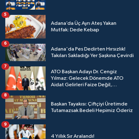
5
Adana’da Üç Ayrı Ateş Yakan
Mutfak: Dede Kebap
6
Adana'da Pes Dedirten Hırsızlık!
Takıları Sakladığı Yer Şaşkına Çevirdi
7
ATO Başkan Adayı Dr. Cengiz
Yılmaz: Gelecek Dönemde ATO
Aidat Gelirleri Faize Değil,
Üyelerimize Ve Adana'ya Yatırılacak
8
Başkan Tayakısı: Çiftçiyi Üretimde
Tutamazsak Bedeli Hepimiz Öderiz
9
4 Yıllık Sır Aralandı!