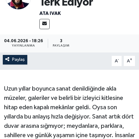
Terk Ediyor
Resmi İlanlar
ATA IVAK
04.06.2026 - 18:26
3
YAYINLANMA
PAYLAŞIM
Paylaş
-
+
A
A
Uzun yıllar boyunca sanat denildiğinde akla
müzeler, galeriler ve belirli bir izleyici kitlesine
hitap eden kapalı mekânlar geldi. Oysa son
yıllarda bu anlayış hızla değişiyor. Sanat artık dört
duvar arasına sığmıyor; meydanlara, parklara,
sahillere ve günlük yaşamın içine taşınıyor. İnsanlar