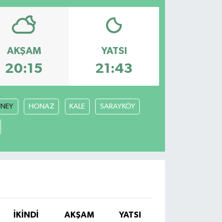
AKŞAM
YATSI
20:15
21:43
NEY
HONAZ
KALE
SARAYKÖY
İKINDI
AKŞAM
YATSI