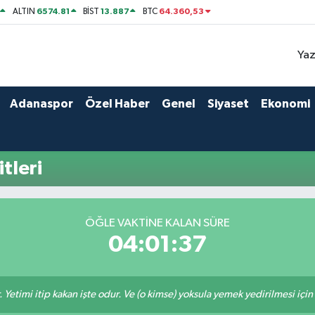
6574.81
13.887
64.360,53
ALTIN
BİST
BTC
Yaz
Adanaspor
Özel Haber
Genel
Siyaset
Ekonomi
tleri
ÖĞLE VAKTINE KALAN SÜRE
04:01:37
 Yetimi itip kakan işte odur. Ve (o kimse) yoksula yemek yedirilmesi içi