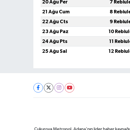
20 Ağu Per
7 Rebiul
21 Ağu Cum
8 Rebiul
22 Ağu Cts
9 Rebiul
23 Ağu Paz
10 Rebiu
24 Ağu Pts
11 Rebiu
25 Ağu Sal
12 Rebiu
Çukurova Metropol, Adana'nın lider haber kaynağı ol