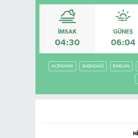
Resmi İlanlar
İMSAK
GÜNEŞ
04:30
06:04
ACIPAYAM
BABADAĞ
BAKLAN
H