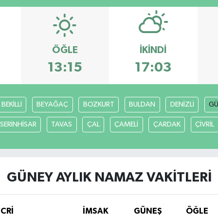
ÖĞLE
İKINDI
13:15
17:03
BEKİLLİ
BEYAĞAÇ
BOZKURT
BULDAN
DENİZLİ
GÜ
SERİNHİSAR
TAVAS
ÇAL
ÇAMELİ
ÇARDAK
ÇİVRİL
GÜNEY AYLIK NAMAZ VAKITLERI
İCRİ
İMSAK
GÜNEŞ
ÖĞLE