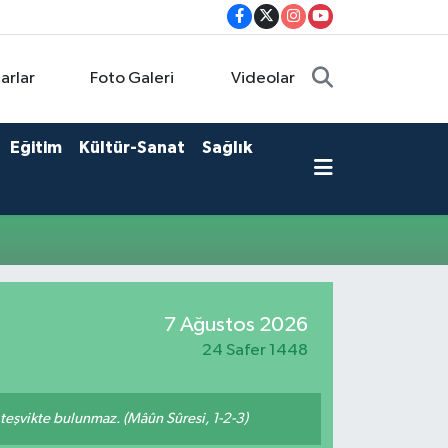
arlar
Foto Galeri
Videolar
Eğitim
Kültür-Sanat
Sağlık
7 Ağustos 2026
24 Safer 1448
n teşvikte bulunmaz. (Mâûn Sûresi, 1-2-3)