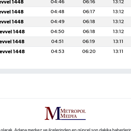
evvel 1448
04:46
06:16
13:12
evvel 1448
04:48
06:17
13:12
evvel 1448
04:49
06:18
13:12
levvel 1448
04:50
06:18
13:12
levvel 1448
04:51
06:19
13:11
levvel 1448
04:53
06:20
13:11
arak, Adana merkez ve ilçelerinden en güncel son dakika haberlerini o