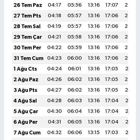
26 Tem Paz
04:17
05:56
13:16
17:07
20:27
27 Tem Pts
04:18
05:57
13:16
17:06
20:26
28 Tem Sal
04:19
05:57
13:16
17:06
20:25
29 Tem Çar
04:21
05:58
13:16
17:06
20:24
30 Tem Per
04:22
05:59
13:16
17:06
20:23
31 Tem Cum
04:23
06:00
13:16
17:06
20:22
1 Ağu Cts
04:24
06:01
13:16
17:05
20:21
2 Ağu Paz
04:26
06:02
13:16
17:05
20:20
3 Ağu Pts
04:27
06:02
13:16
17:05
20:19
4 Ağu Sal
04:28
06:03
13:16
17:04
20:18
5 Ağu Çar
04:30
06:04
13:16
17:04
20:17
6 Ağu Per
04:31
06:05
13:16
17:04
20:16
7 Ağu Cum
04:32
06:06
13:15
17:03
20:15