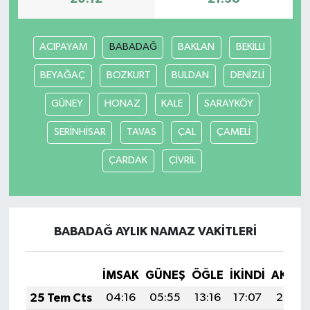
ACIPAYAM
BABADAĞ
BAKLAN
BEKİLLİ
BEYAĞAÇ
BOZKURT
BULDAN
DENİZLİ
GÜNEY
HONAZ
KALE
SARAYKÖY
SERİNHİSAR
TAVAS
ÇAL
ÇAMELİ
ÇARDAK
ÇİVRİL
BABADAĞ AYLIK NAMAZ VAKITLERI
İMSAK
GÜNEŞ
ÖĞLE
İKINDI
AKŞA
25 Tem Cts
04:16
05:55
13:16
17:07
20:27