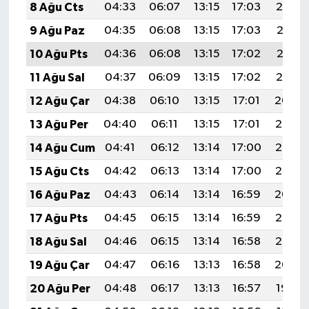
8 Ağu Cts
04:33
06:07
13:15
17:03
20:14
9 Ağu Paz
04:35
06:08
13:15
17:03
20:13
10 Ağu Pts
04:36
06:08
13:15
17:02
20:12
11 Ağu Sal
04:37
06:09
13:15
17:02
20:10
12 Ağu Çar
04:38
06:10
13:15
17:01
20:09
13 Ağu Per
04:40
06:11
13:15
17:01
20:08
14 Ağu Cum
04:41
06:12
13:14
17:00
20:07
15 Ağu Cts
04:42
06:13
13:14
17:00
20:06
16 Ağu Paz
04:43
06:14
13:14
16:59
20:04
17 Ağu Pts
04:45
06:15
13:14
16:59
20:03
18 Ağu Sal
04:46
06:15
13:14
16:58
20:02
19 Ağu Çar
04:47
06:16
13:13
16:58
20:00
20 Ağu Per
04:48
06:17
13:13
16:57
19:59