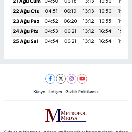
21 Ağu Cum
04:50
06:18
13:13
16:56
19:58
22 Ağu Cts
04:51
06:19
13:13
16:56
19:56
23 Ağu Paz
04:52
06:20
13:12
16:55
19:55
24 Ağu Pts
04:53
06:21
13:12
16:54
19:54
25 Ağu Sal
04:54
06:21
13:12
16:54
19:52
Künye
İletişim
Gizlilik Politikamız