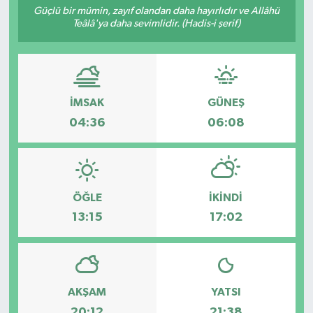
Güçlü bir mümin, zayıf olandan daha hayırlıdır ve Allâhü
Teâlâ'ya daha sevimlidir. (Hadis-i şerif)
Resmi İlanlar
İMSAK
GÜNEŞ
04:36
06:08
ÖĞLE
İKINDI
13:15
17:02
AKŞAM
YATSI
20:12
21:38