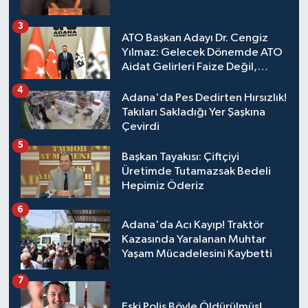
3
ATO Başkan Adayı Dr. Cengiz
Yılmaz: Gelecek Dönemde ATO
Aidat Gelirleri Faize Değil,
Üyelerimize Ve Adana'ya
4
Yatırılacak
Adana'da Pes Dedirten Hırsızlık!
Takıları Sakladığı Yer Şaşkına
Çevirdi
5
Başkan Tayakısı: Çiftçiyi
Üretimde Tutamazsak Bedeli
Hepimiz Öderiz
6
Adana'da Acı Kayıp! Traktör
Kazasında Yaralanan Muhtar
Yaşam Mücadelesini Kaybetti
7
Eski Polis Böyle Öldürülmüş!