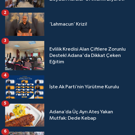
2
‘Lahmacun’ Krizi!
3
Evlilik Kredisi Alan Çiftlere Zorunlu
Destek! Adana'da Dikkat Çeken
Eğitim
4
İşte Ak Parti’nin Yürütme Kurulu
5
Adana’da Üç Ayrı Ateş Yakan
Mutfak: Dede Kebap
6