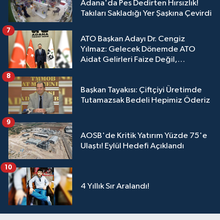
Adana'da Pes Dedirten Hırsızlık!
Takıları Sakladığı Yer Şaşkına Çevirdi
7
ATO Başkan Adayı Dr. Cengiz
Yılmaz: Gelecek Dönemde ATO
Aidat Gelirleri Faize Değil,
Üyelerimize Ve Adana'ya Yatırılacak
8
Başkan Tayakısı: Çiftçiyi Üretimde
Tutamazsak Bedeli Hepimiz Öderiz
9
AOSB'de Kritik Yatırım Yüzde 75'e
Ulaştı! Eylül Hedefi Açıklandı
10
4 Yıllık Sır Aralandı!