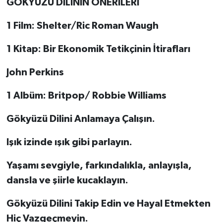
GÖKYÜZÜ DİLİNİN ÖNERİLERİ
1 Film: Shelter/Ric Roman Waugh
1 Kitap: Bir Ekonomik Tetikçinin İtirafları
John Perkins
1 Albüm: Britpop/ Robbie Williams
Gökyüzü Dilini Anlamaya Çalışın.
Işık izinde ışık gibi parlayın.
Yaşamı sevgiyle, farkındalıkla, anlayışla,
dansla ve şiirle kucaklayın.
Gökyüzü Dilini Takip Edin ve Hayal Etmekten
Hiç Vazgeçmeyin.