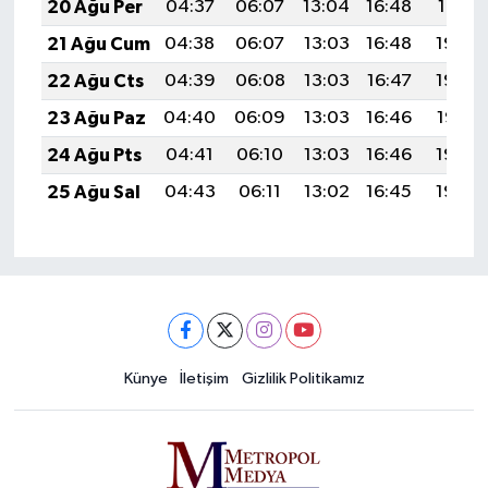
20 Ağu Per
04:37
06:07
13:04
16:48
19:51
21 Ağu Cum
04:38
06:07
13:03
16:48
19:49
22 Ağu Cts
04:39
06:08
13:03
16:47
19:48
23 Ağu Paz
04:40
06:09
13:03
16:46
19:47
24 Ağu Pts
04:41
06:10
13:03
16:46
19:45
25 Ağu Sal
04:43
06:11
13:02
16:45
19:44
Künye
İletişim
Gizlilik Politikamız