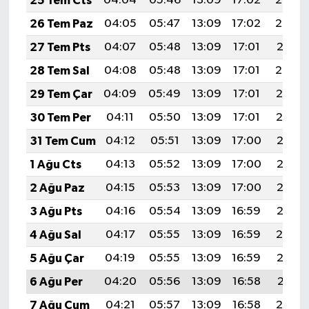
25 Tem Cts
04:04
05:46
13:09
17:02
20:23
26 Tem Paz
04:05
05:47
13:09
17:02
20:22
27 Tem Pts
04:07
05:48
13:09
17:01
20:21
28 Tem Sal
04:08
05:48
13:09
17:01
20:20
29 Tem Çar
04:09
05:49
13:09
17:01
20:19
30 Tem Per
04:11
05:50
13:09
17:01
20:19
31 Tem Cum
04:12
05:51
13:09
17:00
20:18
1 Ağu Cts
04:13
05:52
13:09
17:00
20:17
2 Ağu Paz
04:15
05:53
13:09
17:00
20:16
3 Ağu Pts
04:16
05:54
13:09
16:59
20:15
4 Ağu Sal
04:17
05:55
13:09
16:59
20:14
5 Ağu Çar
04:19
05:55
13:09
16:59
20:12
6 Ağu Per
04:20
05:56
13:09
16:58
20:11
7 Ağu Cum
04:21
05:57
13:09
16:58
20:10