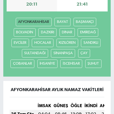
20:11
21:41
AFYONKARAHİSAR
BAYAT
BAŞMAKÇI
BOLVADİN
DAZKIRI
DİNAR
EMİRDAĞ
EVCİLER
HOCALAR
KIZILÖREN
SANDIKLI
SULTANDAĞI
SİNANPAŞA
ÇAY
ÇOBANLAR
İHSANİYE
İSCEHİSAR
ŞUHUT
AFYONKARAHİSAR AYLIK NAMAZ VAKITLERI
İMSAK
GÜNEŞ
ÖĞLE
İKINDI
AKŞA