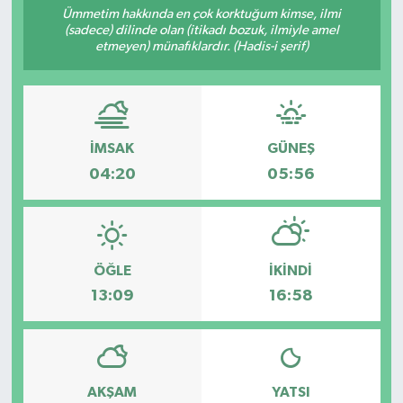
Ümmetim hakkında en çok korktuğum kimse, ilmi
(sadece) dilinde olan (itikadı bozuk, ilmiyle amel
Resmi İlanlar
etmeyen) münafıklardır. (Hadis-i şerif)
İMSAK
GÜNEŞ
04:20
05:56
ÖĞLE
İKINDI
13:09
16:58
AKŞAM
YATSI