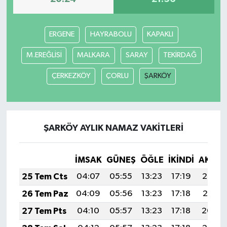
ERGENE
HAYRABOLU
KAPAKLI
M.EREĞLİSİ
MALKARA
SARAY
TEKİRDAĞ
ÇERKEZKÖY
ÇORLU
ŞARKÖY
ŞARKÖY AYLIK NAMAZ VAKITLERI
İMSAK
GÜNEŞ
ÖĞLE
İKINDI
AKŞA
25 Tem Cts
04:07
05:55
13:23
17:19
20:42
26 Tem Paz
04:09
05:56
13:23
17:18
20:41
27 Tem Pts
04:10
05:57
13:23
17:18
20:40