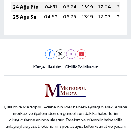
24 Ağu Pts
04:51
06:24
13:19
17:04
20:05
25 Ağu Sal
04:52
06:25
13:19
17:03
20:03
Künye
İletişim
Gizlilik Politikamız
Çukurova Metropol, Adana'nın lider haber kaynağı olarak, Adana
merkez ve ilçelerinden en güncel son dakika haberlerini
okuyucularına anında ulaştırır. Tarafsız ve güvenilir habercilik
anlayışıyla siyaset, ekonomi, spor, asayiş, kültür-sanat ve yaşam