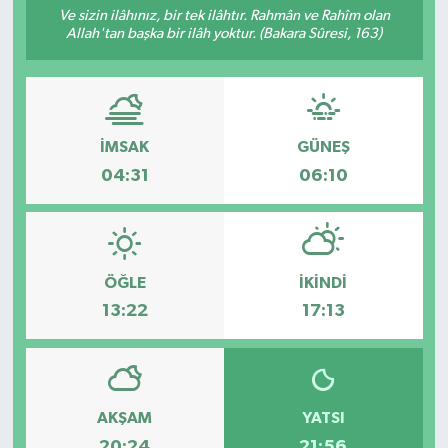
Ve sizin ilâhınız, bir tek ilâhtır. Rahmân ve Rahîm olan
Allah'tan başka bir ilâh yoktur. (Bakara Sûresi, 163)
Resmi İlanlar
İMSAK
GÜNEŞ
04:31
06:10
ÖĞLE
İKINDI
13:22
17:13
AKŞAM
YATSI
20:24
21:56