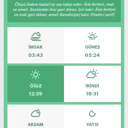
Ölüyü (kabre kadar) üç şey takip eder: Âile fertleri, malı
ve ameli. Bunlardan ikisi geri döner, biri kalır: Âile fertleri
Resmi İlanlar
ve malı geri döner, ameli (kendisiyle) kalır. (Hadis-i şerif)
İMSAK
GÜNEŞ
03:43
05:24
ÖĞLE
İKINDI
12:39
16:31
AKŞAM
YATSI