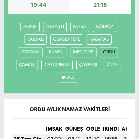
19:44
21:18
AKKUŞ
AYBASTI
FATSA
GÖLKÖY
GÜLYALI
GÜRGENTEPE
KABATAŞ
KORGAN
KUMRU
MESUDİYE
ORDU
ÇAMAŞ
ÇATALPINAR
ÇAYBAŞI
ÜNYE
İKİZCE
ORDU AYLIK NAMAZ VAKITLERI
İMSAK
GÜNEŞ
ÖĞLE
İKINDI
AKŞA