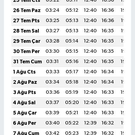
25 Tem Cts
03:22
05:11
12:40
16:36
19:59
26 Tem Paz
03:24
05:12
12:40
16:36
19:59
27 Tem Pts
03:25
05:13
12:40
16:36
19:58
28 Tem Sal
03:27
05:13
12:40
16:35
19:57
29 Tem Çar
03:28
05:14
12:40
16:35
19:56
30 Tem Per
03:30
05:15
12:40
16:35
19:55
31 Tem Cum
03:31
05:16
12:40
16:35
19:54
1 Ağu Cts
03:33
05:17
12:40
16:34
19:53
2 Ağu Paz
03:34
05:18
12:40
16:34
19:52
3 Ağu Pts
03:36
05:19
12:40
16:33
19:50
4 Ağu Sal
03:37
05:20
12:40
16:33
19:49
5 Ağu Çar
03:39
05:21
12:40
16:33
19:48
6 Ağu Per
03:40
05:22
12:39
16:32
19:47
7 Ağu Cum
03:42
05:23
12:39
16:32
19:46