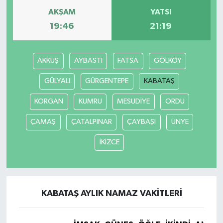
AKŞAM
YATSI
19:46
21:19
AKKUŞ
AYBASTI
FATSA
GÖLKÖY
GÜLYALI
GÜRGENTEPE
KABATAŞ
KORGAN
KUMRU
MESUDİYE
ORDU
ÇAMAŞ
ÇATALPINAR
ÇAYBAŞI
ÜNYE
İKİZCE
KABATAŞ AYLIK NAMAZ VAKITLERI