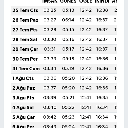
İMSAK
GÜNEŞ
ÖĞLE
İKINDI
AKŞA
25 Tem Cts
03:25
05:13
12:42
16:38
20:01
26 Tem Paz
03:27
05:14
12:42
16:37
20:00
27 Tem Pts
03:28
05:15
12:42
16:37
19:59
28 Tem Sal
03:30
05:16
12:42
16:37
19:58
29 Tem Çar
03:31
05:17
12:42
16:37
19:57
30 Tem Per
03:33
05:18
12:42
16:36
19:56
31 Tem Cum
03:34
05:19
12:42
16:36
19:55
1 Ağu Cts
03:36
05:20
12:42
16:36
19:54
2 Ağu Paz
03:37
05:20
12:42
16:35
19:53
3 Ağu Pts
03:39
05:21
12:41
16:35
19:52
4 Ağu Sal
03:40
05:22
12:41
16:34
19:50
5 Ağu Çar
03:42
05:23
12:41
16:34
19:49
6 Ağu Per
03:43
05:24
12:41
16:34
19:48