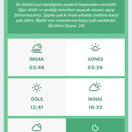
Ve (Allah) size istediğiniz şeylerin hepsinden vermiştir.
Eğer Allâh'ın verdiği nimetleri sayacak olsanız sayıp
Resmi İlanlar
bitiremezsiniz. Şüphe yok ki insan elbette (nefsine karşı)
çok zâlim, (Rabb'inin nimetlerine karşı) çok nankördür.
(İbrâhîm Sûresi, 34)
İMSAK
GÜNEŞ
03:46
05:26
ÖĞLE
İKINDI
12:41
16:33