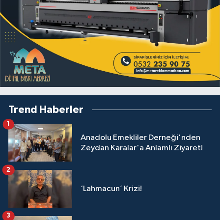
Trend Haberler
1
Anadolu Emekliler Derneği'nden
Zeydan Karalar'a Anlamlı Ziyaret!
2
‘Lahmacun’ Krizi!
3