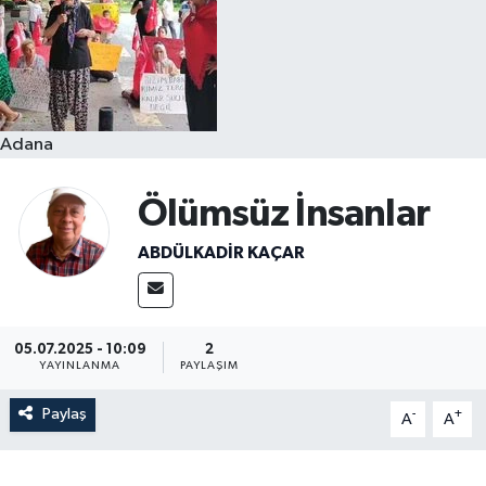
Resmi İlanlar
Adana
Ölümsüz İnsanlar
ABDÜLKADIR KAÇAR
05.07.2025 - 10:09
2
YAYINLANMA
PAYLAŞIM
Paylaş
-
+
A
A