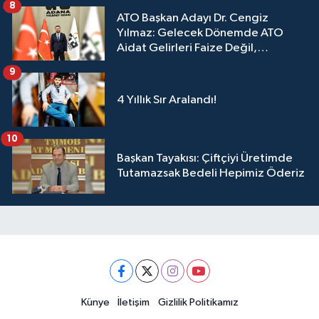
8
ATO Başkan Adayı Dr. Cengiz
Yılmaz: Gelecek Dönemde ATO
Aidat Gelirleri Faize Değil,
Üyelerimize Ve Adana'ya Yatırılacak
9
4 Yıllık Sır Aralandı!
10
Başkan Tayakısı: Çiftçiyi Üretimde
Tutamazsak Bedeli Hepimiz Öderiz
Künye
İletişim
Gizlilik Politikamız