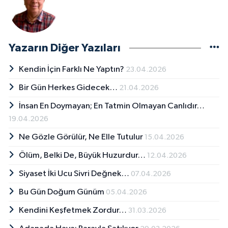
Yazarın Diğer Yazıları
Kendin İçin Farklı Ne Yaptın?
23.04.2026
Bir Gün Herkes Gidecek…
21.04.2026
İnsan En Doymayan; En Tatmin Olmayan Canlıdır…
19.04.2026
Ne Gözle Görülür, Ne Elle Tutulur
15.04.2026
Ölüm, Belki De, Büyük Huzurdur…
12.04.2026
Siyaset İki Ucu Sivri Değnek…
07.04.2026
Bu Gün Doğum Günüm
05.04.2026
Kendini Keşfetmek Zordur…
31.03.2026