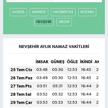
ACIGÖL
AVANOS
HACIBEKTAŞ
KOZAKLI
NEVŞEHİR
ÜRGÜP
NEVŞEHİR AYLIK NAMAZ VAKITLERI
İMSAK
GÜNEŞ
ÖĞLE
İKINDI
AKŞA
25 Tem Cts
03:48
05:30
12:53
16:45
20:06
26 Tem Paz
03:49
05:30
12:53
16:45
20:05
27 Tem Pts
03:51
05:31
12:53
16:44
20:04
28 Tem Sal
03:52
05:32
12:53
16:44
20:03
29 Tem Çar
03:53
05:33
12:53
16:44
20:02