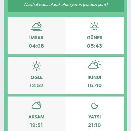
Nasihat edici olarak ölüm yeter. (Hadis-i şerif)
Resmi İlanlar
İMSAK
GÜNEŞ
04:08
05:43
ÖĞLE
İKINDI
12:52
16:40
AKŞAM
YATSI
19:51
21:19