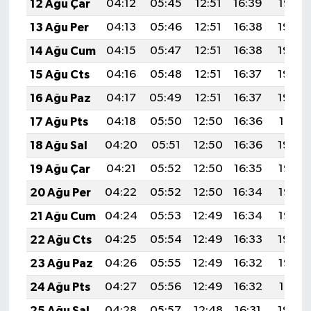
12 Ağu Çar
04:12
05:45
12:51
16:39
19:47
13 Ağu Per
04:13
05:46
12:51
16:38
19:46
14 Ağu Cum
04:15
05:47
12:51
16:38
19:45
15 Ağu Cts
04:16
05:48
12:51
16:37
19:44
16 Ağu Paz
04:17
05:49
12:51
16:37
19:42
17 Ağu Pts
04:18
05:50
12:50
16:36
19:41
18 Ağu Sal
04:20
05:51
12:50
16:36
19:40
19 Ağu Çar
04:21
05:52
12:50
16:35
19:38
20 Ağu Per
04:22
05:52
12:50
16:34
19:37
21 Ağu Cum
04:24
05:53
12:49
16:34
19:36
22 Ağu Cts
04:25
05:54
12:49
16:33
19:34
23 Ağu Paz
04:26
05:55
12:49
16:32
19:33
24 Ağu Pts
04:27
05:56
12:49
16:32
19:31
25 Ağu Sal
04:28
05:57
12:48
16:31
19:30