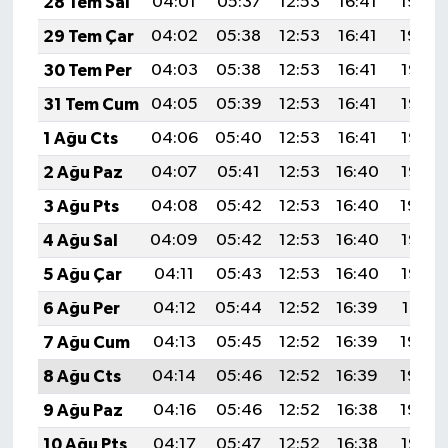
28 Tem Sal
04:01
05:37
12:53
16:41
19:59
29 Tem Çar
04:02
05:38
12:53
16:41
19:59
30 Tem Per
04:03
05:38
12:53
16:41
19:58
31 Tem Cum
04:05
05:39
12:53
16:41
19:57
1 Ağu Cts
04:06
05:40
12:53
16:41
19:56
2 Ağu Paz
04:07
05:41
12:53
16:40
19:55
3 Ağu Pts
04:08
05:42
12:53
16:40
19:54
4 Ağu Sal
04:09
05:42
12:53
16:40
19:53
5 Ağu Çar
04:11
05:43
12:53
16:40
19:52
6 Ağu Per
04:12
05:44
12:52
16:39
19:51
7 Ağu Cum
04:13
05:45
12:52
16:39
19:50
8 Ağu Cts
04:14
05:46
12:52
16:39
19:49
9 Ağu Paz
04:16
05:46
12:52
16:38
19:48
10 Ağu Pts
04:17
05:47
12:52
16:38
19:47