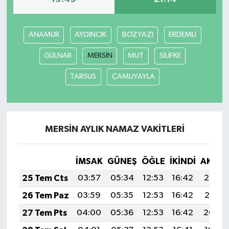
ANAMUR
AYDINCIK
BOZYAZI
ERDEMLİ
GÜLNAR
MERSİN
MUT
SİLİFKE
TARSUS
ÇAMLIYAYLA
MERSİN AYLIK NAMAZ VAKITLERI
İMSAK
GÜNEŞ
ÖĞLE
İKINDI
AKŞA
25 Tem Cts
03:57
05:34
12:53
16:42
20:02
26 Tem Paz
03:59
05:35
12:53
16:42
20:01
27 Tem Pts
04:00
05:36
12:53
16:42
20:00