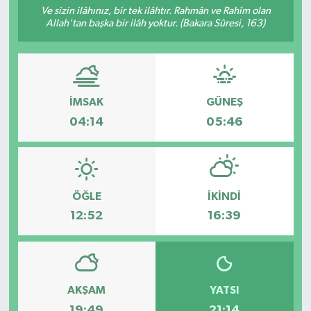
Ve sizin ilâhınız, bir tek ilâhtır. Rahmân ve Rahîm olan
Allah'tan başka bir ilâh yoktur. (Bakara Sûresi, 163)
Resmi İlanlar
İMSAK
GÜNEŞ
04:14
05:46
ÖĞLE
İKINDI
12:52
16:39
AKŞAM
YATSI
19:49
21:14