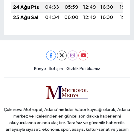
24 Ağu Pts
04:33
05:59
12:49
16:30
19:29
25 Ağu Sal
04:34
06:00
12:49
16:30
19:28
Künye
İletişim
Gizlilik Politikamız
Çukurova Metropol, Adana'nın lider haber kaynağı olarak, Adana
merkez ve ilçelerinden en güncel son dakika haberlerini
okuyucularına anında ulaştırır. Tarafsız ve güvenilir habercilik
anlayışıyla siyaset, ekonomi, spor, asayiş, kültür-sanat ve yaşam