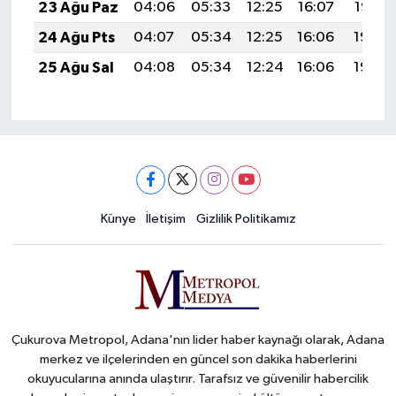
23 Ağu Paz
04:06
05:33
12:25
16:07
19:07
24 Ağu Pts
04:07
05:34
12:25
16:06
19:06
25 Ağu Sal
04:08
05:34
12:24
16:06
19:04
Künye
İletişim
Gizlilik Politikamız
Çukurova Metropol, Adana'nın lider haber kaynağı olarak, Adana
merkez ve ilçelerinden en güncel son dakika haberlerini
okuyucularına anında ulaştırır. Tarafsız ve güvenilir habercilik