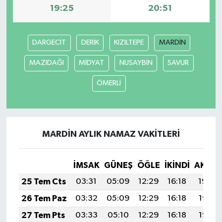
19:25
20:51
DARGECİT
DERİK
KIZILTEPE
MARDİN
MAZIDAĞI
MİDYAT
NUSAYBİN
SAVUR
ÖMERLİ
MARDİN AYLIK NAMAZ VAKITLERI
İMSAK
GÜNEŞ
ÖĞLE
İKINDI
AKŞA
25 Tem Cts
03:31
05:09
12:29
16:18
19:39
26 Tem Paz
03:32
05:09
12:29
16:18
19:38
27 Tem Pts
03:33
05:10
12:29
16:18
19:37