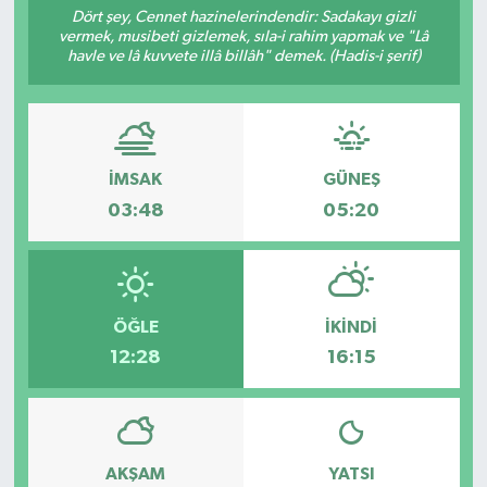
Dört şey, Cennet hazinelerindendir: Sadakayı gizli
vermek, musibeti gizlemek, sıla-i rahim yapmak ve "Lâ
Resmi İlanlar
havle ve lâ kuvvete illâ billâh" demek. (Hadis-i şerif)
İMSAK
GÜNEŞ
03:48
05:20
ÖĞLE
İKINDI
12:28
16:15
AKŞAM
YATSI