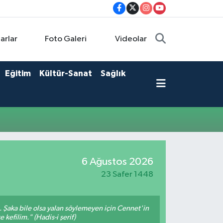
arlar
Foto Galeri
Videolar
Eğitim
Kültür-Sanat
Sağlık
6 Ağustos 2026
23 Safer 1448
m. Şaka bile olsa yalan söylemeyen için Cennet'in
 kefilim." (Hadis-i şerif)