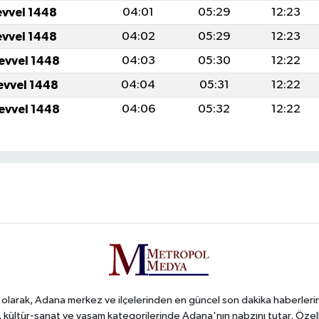
evvel 1448
04:01
05:29
12:23
evvel 1448
04:02
05:29
12:23
levvel 1448
04:03
05:30
12:22
levvel 1448
04:04
05:31
12:22
levvel 1448
04:06
05:32
12:22
arak, Adana merkez ve ilçelerinden en güncel son dakika haberlerini o
iş, kültür-sanat ve yaşam kategorilerinde Adana'nın nabzını tutar. Özel