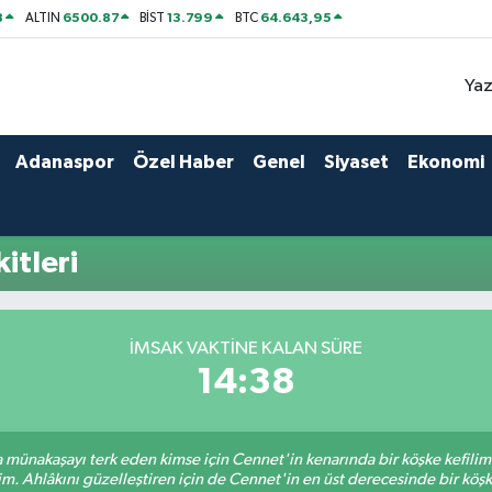
8
6500.87
13.799
64.643,95
ALTIN
BİST
BTC
Yaz
Adanaspor
Özel Haber
Genel
Siyaset
Ekonomi
itleri
İMSAK VAKTINE KALAN SÜRE
14:38
sa münakaşayı terk eden kimse için Cennet'in kenarında bir köşke kefili
im. Ahlâkını güzelleştiren için de Cennet'in en üst derecesinde bir köşke