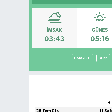
Resmi İlanlar
İMSAK
GÜNEŞ
03:43
05:16
DARGECİT
DERİK
Hİ
25 Tem Cts
11 Sa