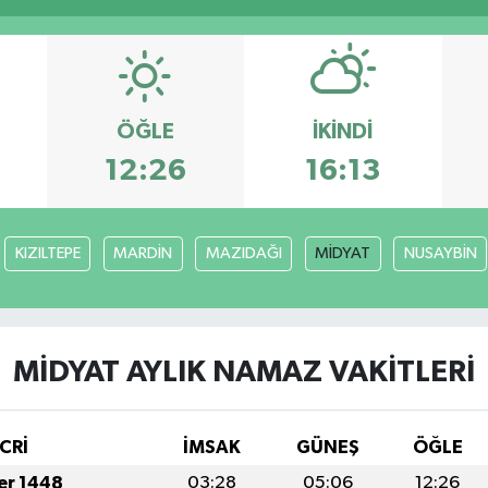
ÖĞLE
İKINDI
12:26
16:13
KIZILTEPE
MARDİN
MAZIDAĞI
MİDYAT
NUSAYBİN
MİDYAT AYLIK NAMAZ VAKITLERI
CRİ
İMSAK
GÜNEŞ
ÖĞLE
fer 1448
03:28
05:06
12:26