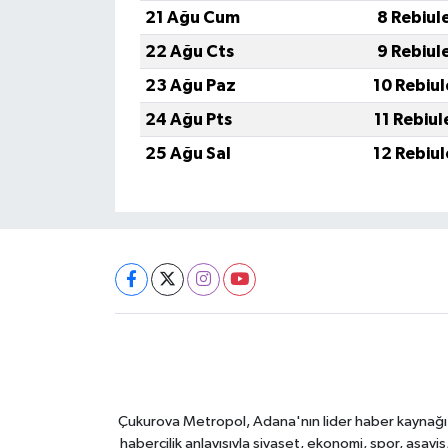
21 Ağu Cum
8 Rebiul
22 Ağu Cts
9 Rebiul
23 Ağu Paz
10 Rebiu
24 Ağu Pts
11 Rebiu
25 Ağu Sal
12 Rebiu
Çukurova Metropol, Adana'nın lider haber kaynağı ol
habercilik anlayışıyla siyaset, ekonomi, spor, asay