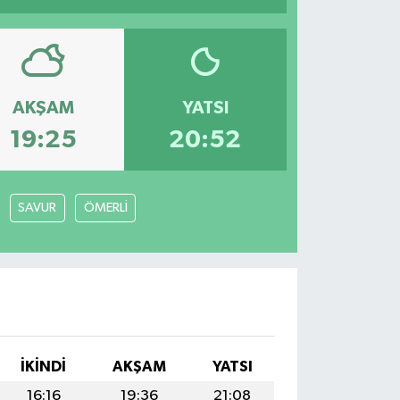
AKŞAM
YATSI
19:25
20:52
SAVUR
ÖMERLİ
İKINDI
AKŞAM
YATSI
16:16
19:36
21:08