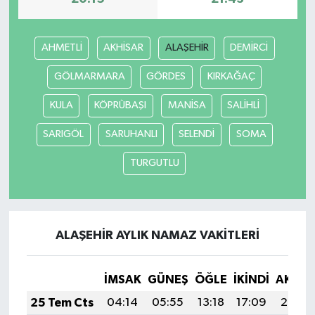
AHMETLİ
AKHİSAR
ALAŞEHİR
DEMİRCİ
GÖLMARMARA
GÖRDES
KIRKAĞAÇ
KULA
KÖPRÜBAŞI
MANİSA
SALİHLİ
SARIGÖL
SARUHANLI
SELENDİ
SOMA
TURGUTLU
ALAŞEHİR AYLIK NAMAZ VAKITLERI
İMSAK
GÜNEŞ
ÖĞLE
İKINDI
AKŞA
25 Tem Cts
04:14
05:55
13:18
17:09
20:30