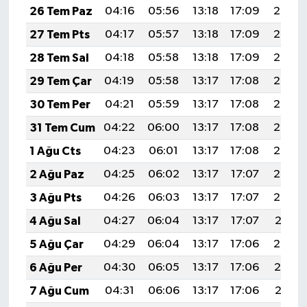
26 Tem Paz
04:16
05:56
13:18
17:09
20:29
27 Tem Pts
04:17
05:57
13:18
17:09
20:28
28 Tem Sal
04:18
05:58
13:18
17:09
20:28
29 Tem Çar
04:19
05:58
13:17
17:08
20:27
30 Tem Per
04:21
05:59
13:17
17:08
20:26
31 Tem Cum
04:22
06:00
13:17
17:08
20:25
1 Ağu Cts
04:23
06:01
13:17
17:08
20:24
2 Ağu Paz
04:25
06:02
13:17
17:07
20:23
3 Ağu Pts
04:26
06:03
13:17
17:07
20:22
4 Ağu Sal
04:27
06:04
13:17
17:07
20:21
5 Ağu Çar
04:29
06:04
13:17
17:06
20:20
6 Ağu Per
04:30
06:05
13:17
17:06
20:19
7 Ağu Cum
04:31
06:06
13:17
17:06
20:18