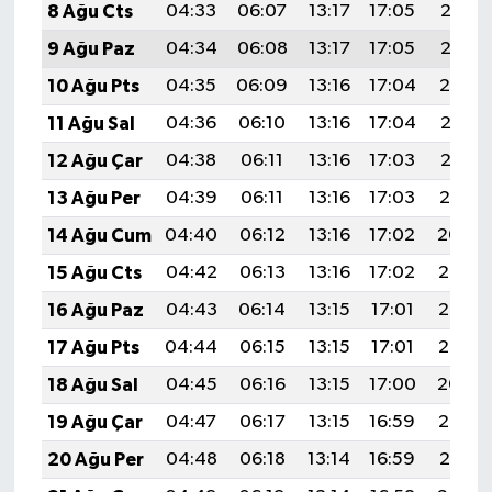
8 Ağu Cts
04:33
06:07
13:17
17:05
20:16
9 Ağu Paz
04:34
06:08
13:17
17:05
20:15
10 Ağu Pts
04:35
06:09
13:16
17:04
20:14
11 Ağu Sal
04:36
06:10
13:16
17:04
20:13
12 Ağu Çar
04:38
06:11
13:16
17:03
20:12
13 Ağu Per
04:39
06:11
13:16
17:03
20:10
14 Ağu Cum
04:40
06:12
13:16
17:02
20:09
15 Ağu Cts
04:42
06:13
13:16
17:02
20:08
16 Ağu Paz
04:43
06:14
13:15
17:01
20:07
17 Ağu Pts
04:44
06:15
13:15
17:01
20:05
18 Ağu Sal
04:45
06:16
13:15
17:00
20:04
19 Ağu Çar
04:47
06:17
13:15
16:59
20:03
20 Ağu Per
04:48
06:18
13:14
16:59
20:01