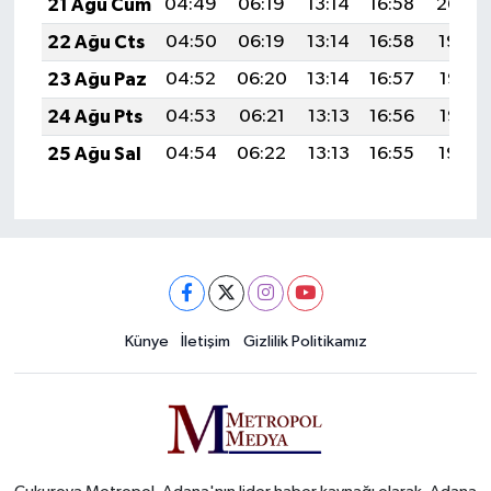
21 Ağu Cum
04:49
06:19
13:14
16:58
20:00
22 Ağu Cts
04:50
06:19
13:14
16:58
19:59
23 Ağu Paz
04:52
06:20
13:14
16:57
19:57
24 Ağu Pts
04:53
06:21
13:13
16:56
19:56
25 Ağu Sal
04:54
06:22
13:13
16:55
19:54
Künye
İletişim
Gizlilik Politikamız