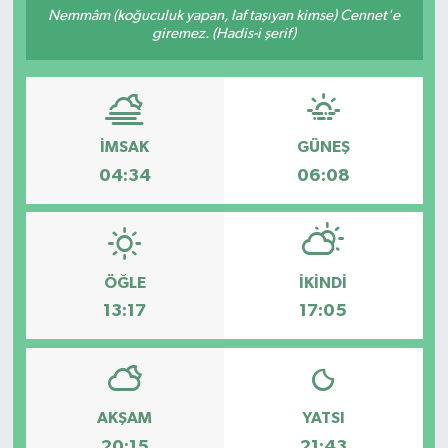
Nemmâm (koğuculuk yapan, laf taşıyan kimse) Cennet'e
giremez. (Hadis-i şerif)
Resmi İlanlar
İMSAK
GÜNEŞ
04:34
06:08
ÖĞLE
İKINDI
13:17
17:05
AKŞAM
YATSI
20:15
21:43