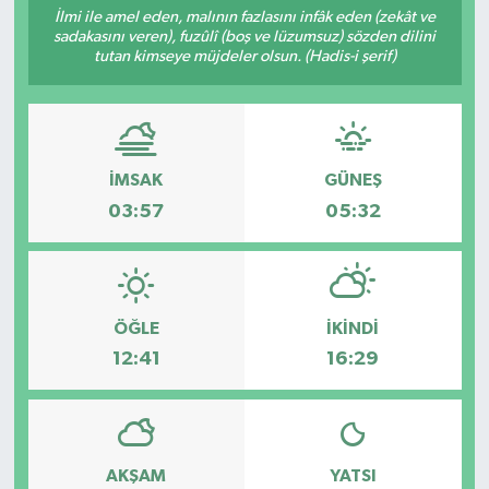
İlmi ile amel eden, malının fazlasını infâk eden (zekât ve
sadakasını veren), fuzûlî (boş ve lüzumsuz) sözden dilini
Resmi İlanlar
tutan kimseye müjdeler olsun. (Hadis-i şerif)
İMSAK
GÜNEŞ
03:57
05:32
ÖĞLE
İKINDI
12:41
16:29
AKŞAM
YATSI