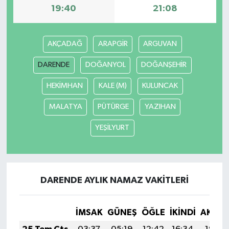
19:40
21:08
AKÇADAĞ
ARAPGİR
ARGUVAN
DARENDE
DOĞANYOL
DOĞANŞEHİR
HEKİMHAN
KALE (M)
KULUNCAK
MALATYA
PÜTÜRGE
YAZIHAN
YEŞİLYURT
DARENDE AYLIK NAMAZ VAKITLERI
İMSAK
GÜNEŞ
ÖĞLE
İKINDI
AKŞA