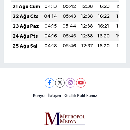
21 Ağu Cum
04:13
05:42
12:38
16:23
19:24
22 Ağu Cts
04:14
05:43
12:38
16:22
19:23
23 Ağu Paz
04:15
05:44
12:38
16:21
19:22
24 Ağu Pts
04:16
05:45
12:38
16:20
19:20
25 Ağu Sal
04:18
05:46
12:37
16:20
19:19
Künye
İletişim
Gizlilik Politikamız