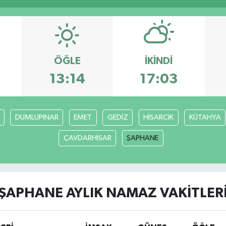
ÖĞLE
İKINDI
13:14
17:03
DUMLUPINAR
EMET
GEDİZ
HİSARCIK
KÜTAHYA
ÇAVDARHİSAR
ŞAPHANE
ŞAPHANE AYLIK NAMAZ VAKITLER