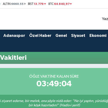
6660.55
13.779
64.840,97
ALTIN
BİST
BTC
Yaz
Adanaspor
Özel Haber
Genel
Siyaset
Ekonomi
akitleri
ÖĞLE VAKTINE KALAN SÜRE
03:49:03
ni ziyaret ederse, bir melek, ona şöyle nidâ eder: "Ne iyi yaptın, yürüdü
bir köşk hazırladın!" (Hadis-i şerif)