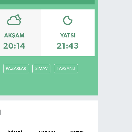
AKŞAM
YATSI
20:14
21:43
PAZARLAR
SİMAV
TAVŞANLI
I