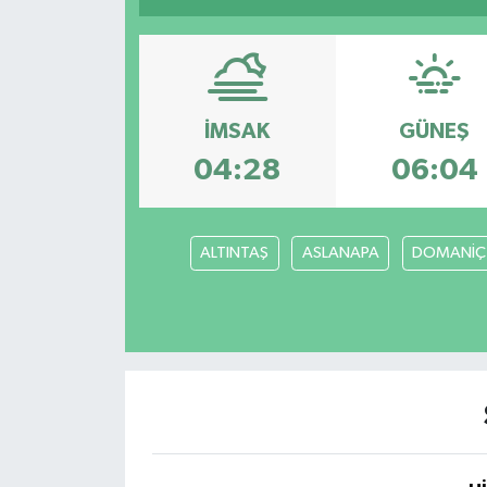
Resmi İlanlar
İMSAK
GÜNEŞ
04:28
06:04
ALTINTAŞ
ASLANAPA
DOMANİÇ