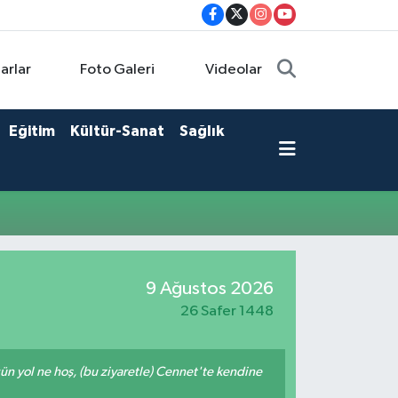
arlar
Foto Galeri
Videolar
Eğitim
Kültür-Sanat
Sağlık
9 Ağustos 2026
26 Safer 1448
ğün yol ne hoş, (bu ziyaretle) Cennet'te kendine