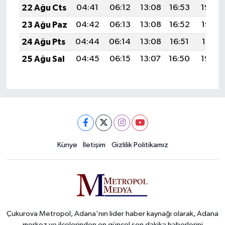
22 Ağu Cts
04:41
06:12
13:08
16:53
19:54
23 Ağu Paz
04:42
06:13
13:08
16:52
19:53
24 Ağu Pts
04:44
06:14
13:08
16:51
19:51
25 Ağu Sal
04:45
06:15
13:07
16:50
19:50
Künye
İletişim
Gizlilik Politikamız
Çukurova Metropol, Adana'nın lider haber kaynağı olarak, Adana
merkez ve ilçelerinden en güncel son dakika haberlerini