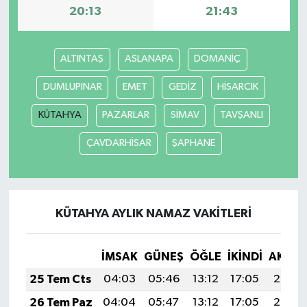
20:13
21:43
ALTINTAŞ
ASLANAPA
DOMANİÇ
DUMLUPINAR
EMET
GEDİZ
HİSARCIK
KÜTAHYA
PAZARLAR
SİMAV
TAVŞANLI
ÇAVDARHİSAR
ŞAPHANE
KÜTAHYA AYLIK NAMAZ VAKITLERI
İMSAK
GÜNEŞ
ÖĞLE
İKINDI
AKŞA
25 Tem Cts
04:03
05:46
13:12
17:05
20:27
26 Tem Paz
04:04
05:47
13:12
17:05
20:26