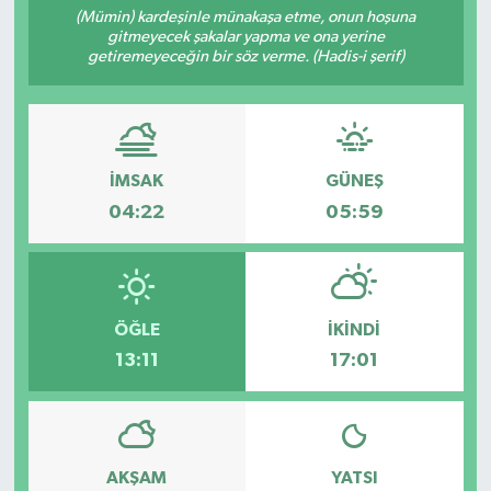
(Mümin) kardeşinle münakaşa etme, onun hoşuna
gitmeyecek şakalar yapma ve ona yerine
Resmi İlanlar
getiremeyeceğin bir söz verme. (Hadis-i şerif)
İMSAK
GÜNEŞ
04:22
05:59
ÖĞLE
İKINDI
13:11
17:01
AKŞAM
YATSI