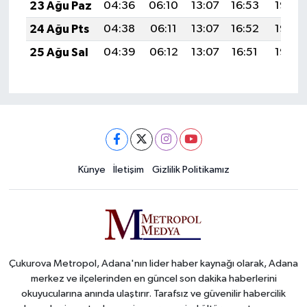
23 Ağu Paz
04:36
06:10
13:07
16:53
19:55
24 Ağu Pts
04:38
06:11
13:07
16:52
19:53
25 Ağu Sal
04:39
06:12
13:07
16:51
19:52
Künye
İletişim
Gizlilik Politikamız
Çukurova Metropol, Adana'nın lider haber kaynağı olarak, Adana
merkez ve ilçelerinden en güncel son dakika haberlerini
okuyucularına anında ulaştırır. Tarafsız ve güvenilir habercilik