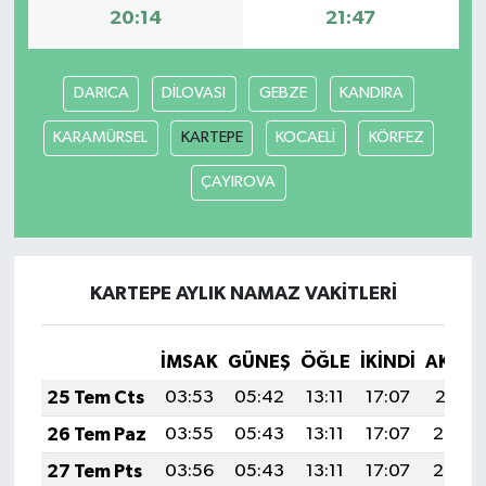
20:14
21:47
DARICA
DİLOVASI
GEBZE
KANDIRA
KARAMÜRSEL
KARTEPE
KOCAELİ
KÖRFEZ
ÇAYIROVA
KARTEPE AYLIK NAMAZ VAKITLERI
İMSAK
GÜNEŞ
ÖĞLE
İKINDI
AKŞA
25 Tem Cts
03:53
05:42
13:11
17:07
20:31
26 Tem Paz
03:55
05:43
13:11
17:07
20:30
27 Tem Pts
03:56
05:43
13:11
17:07
20:29