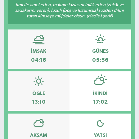
İlmi ile amel eden, malının fazlasını infâk eden (zekât ve
sadakasını veren), fuzûlî (boş ve lüzumsuz) sözden dilini
Resmi İlanlar
tutan kimseye müjdeler olsun. (Hadis-i şerif)
İMSAK
GÜNEŞ
04:16
05:56
ÖĞLE
İKINDI
13:10
17:02
AKŞAM
YATSI