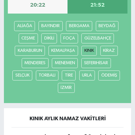
20:22
21:52
ALİAĞA
BAYINDIR
BERGAMA
BEYDAĞ
CEŞME
DİKİLİ
FOÇA
GÜZELBAHÇE
KARABURUN
KEMALPAŞA
KINIK
KİRAZ
MENDERES
MENEMEN
SEFERIHİSAR
SELÇUK
TORBALI
TİRE
URLA
ÖDEMİŞ
İZMİR
KINIK AYLIK NAMAZ VAKITLERI