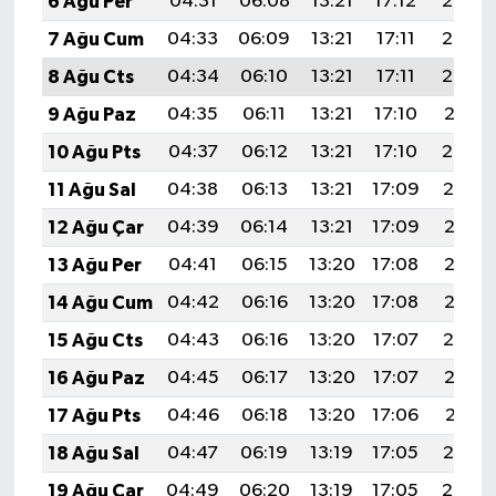
6 Ağu Per
04:31
06:08
13:21
17:12
20:25
7 Ağu Cum
04:33
06:09
13:21
17:11
20:24
8 Ağu Cts
04:34
06:10
13:21
17:11
20:22
9 Ağu Paz
04:35
06:11
13:21
17:10
20:21
10 Ağu Pts
04:37
06:12
13:21
17:10
20:20
11 Ağu Sal
04:38
06:13
13:21
17:09
20:19
12 Ağu Çar
04:39
06:14
13:21
17:09
20:18
13 Ağu Per
04:41
06:15
13:20
17:08
20:16
14 Ağu Cum
04:42
06:16
13:20
17:08
20:15
15 Ağu Cts
04:43
06:16
13:20
17:07
20:14
16 Ağu Paz
04:45
06:17
13:20
17:07
20:12
17 Ağu Pts
04:46
06:18
13:20
17:06
20:11
18 Ağu Sal
04:47
06:19
13:19
17:05
20:10
19 Ağu Çar
04:49
06:20
13:19
17:05
20:08