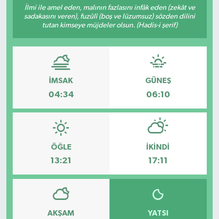
İlmi ile amel eden, malının fazlasını infâk eden (zekât ve
sadakasını veren), fuzûlî (boş ve lüzumsuz) sözden dilini
Resmi İlanlar
tutan kimseye müjdeler olsun. (Hadis-i şerif)
İMSAK
GÜNEŞ
04:34
06:10
ÖĞLE
İKINDI
13:21
17:11
AKŞAM
YATSI