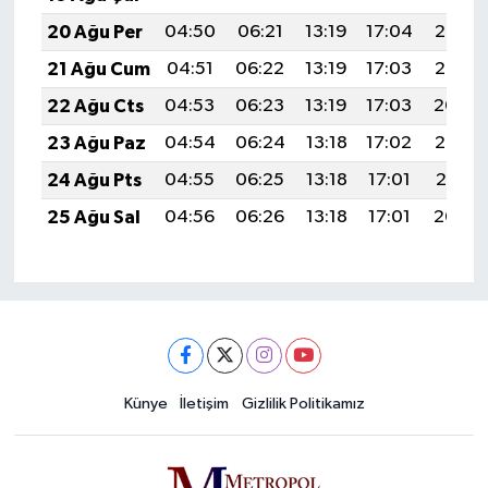
20 Ağu Per
04:50
06:21
13:19
17:04
20:07
21 Ağu Cum
04:51
06:22
13:19
17:03
20:06
22 Ağu Cts
04:53
06:23
13:19
17:03
20:04
23 Ağu Paz
04:54
06:24
13:18
17:02
20:03
24 Ağu Pts
04:55
06:25
13:18
17:01
20:01
25 Ağu Sal
04:56
06:26
13:18
17:01
20:00
Künye
İletişim
Gizlilik Politikamız