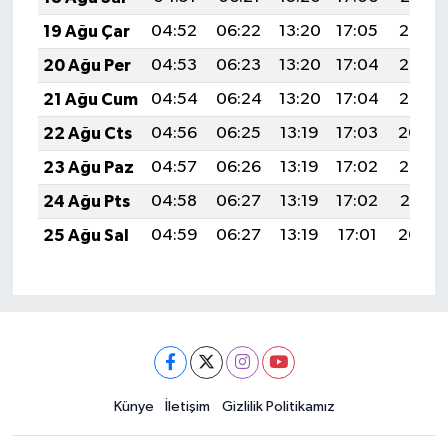
19 Ağu Çar
04:52
06:22
13:20
17:05
20:08
20 Ağu Per
04:53
06:23
13:20
17:04
20:07
21 Ağu Cum
04:54
06:24
13:20
17:04
20:06
22 Ağu Cts
04:56
06:25
13:19
17:03
20:04
23 Ağu Paz
04:57
06:26
13:19
17:02
20:03
24 Ağu Pts
04:58
06:27
13:19
17:02
20:01
25 Ağu Sal
04:59
06:27
13:19
17:01
20:00
Künye
İletişim
Gizlilik Politikamız