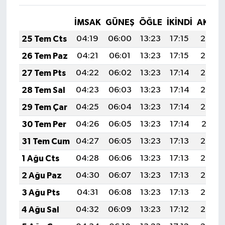
İMSAK
GÜNEŞ
ÖĞLE
İKINDI
AKŞA
25 Tem Cts
04:19
06:00
13:23
17:15
20:36
26 Tem Paz
04:21
06:01
13:23
17:15
20:35
27 Tem Pts
04:22
06:02
13:23
17:14
20:34
28 Tem Sal
04:23
06:03
13:23
17:14
20:33
29 Tem Çar
04:25
06:04
13:23
17:14
20:32
30 Tem Per
04:26
06:05
13:23
17:14
20:31
31 Tem Cum
04:27
06:05
13:23
17:13
20:30
1 Ağu Cts
04:28
06:06
13:23
17:13
20:29
2 Ağu Paz
04:30
06:07
13:23
17:13
20:28
3 Ağu Pts
04:31
06:08
13:23
17:13
20:27
4 Ağu Sal
04:32
06:09
13:23
17:12
20:26