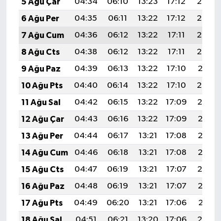
5 Ağu Çar
04:34
06:10
13:23
17:12
20:25
6 Ağu Per
04:35
06:11
13:22
17:12
20:24
7 Ağu Cum
04:36
06:12
13:22
17:11
20:23
8 Ağu Cts
04:38
06:12
13:22
17:11
20:22
9 Ağu Paz
04:39
06:13
13:22
17:10
20:21
10 Ağu Pts
04:40
06:14
13:22
17:10
20:20
11 Ağu Sal
04:42
06:15
13:22
17:09
20:19
12 Ağu Çar
04:43
06:16
13:22
17:09
20:17
13 Ağu Per
04:44
06:17
13:21
17:08
20:16
14 Ağu Cum
04:46
06:18
13:21
17:08
20:15
15 Ağu Cts
04:47
06:19
13:21
17:07
20:14
16 Ağu Paz
04:48
06:19
13:21
17:07
20:12
17 Ağu Pts
04:49
06:20
13:21
17:06
20:11
18 Ağu Sal
04:51
06:21
13:20
17:06
20:10