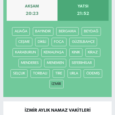
AKŞAM
YATSI
20:23
21:52
ALİAĞA
BAYINDIR
BERGAMA
BEYDAĞ
CEŞME
DİKİLİ
FOÇA
GÜZELBAHÇE
KARABURUN
KEMALPAŞA
KINIK
KİRAZ
MENDERES
MENEMEN
SEFERIHİSAR
SELÇUK
TORBALI
TİRE
URLA
ÖDEMİŞ
İZMİR
İZMİR AYLIK NAMAZ VAKITLERI