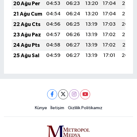
20 Ağu Per
04:53
06:23
13:20
17:04
20:07
21 Ağu Cum
04:54
06:24
13:20
17:04
20:06
22 Ağu Cts
04:56
06:25
13:19
17:03
20:04
23 Ağu Paz
04:57
06:26
13:19
17:02
20:03
24 Ağu Pts
04:58
06:27
13:19
17:02
20:01
25 Ağu Sal
04:59
06:27
13:19
17:01
20:00
Künye
İletişim
Gizlilik Politikamız