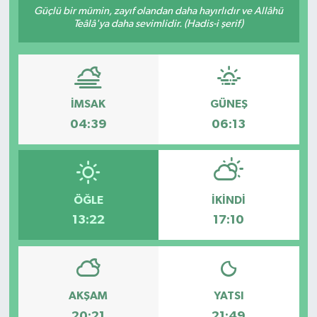
Güçlü bir mümin, zayıf olandan daha hayırlıdır ve Allâhü
Teâlâ'ya daha sevimlidir. (Hadis-i şerif)
Resmi İlanlar
İMSAK
GÜNEŞ
04:39
06:13
ÖĞLE
İKINDI
13:22
17:10
AKŞAM
YATSI
20:21
21:49