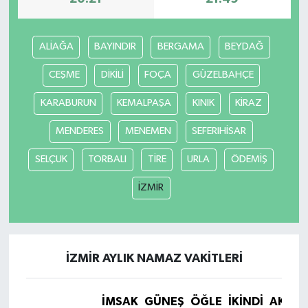
ALİAĞA
BAYINDIR
BERGAMA
BEYDAĞ
CEŞME
DİKİLİ
FOÇA
GÜZELBAHÇE
KARABURUN
KEMALPAŞA
KINIK
KİRAZ
MENDERES
MENEMEN
SEFERIHİSAR
SELÇUK
TORBALI
TİRE
URLA
ÖDEMİŞ
İZMİR
İZMİR AYLIK NAMAZ VAKITLERI
İMSAK
GÜNEŞ
ÖĞLE
İKINDI
AKŞA