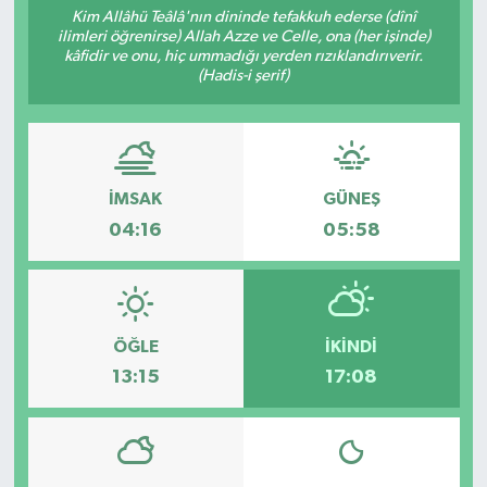
Kim Allâhü Teâlâ'nın dininde tefakkuh ederse (dînî
ilimleri öğrenirse) Allah Azze ve Celle, ona (her işinde)
Resmi İlanlar
kâfidir ve onu, hiç ummadığı yerden rızıklandırıverir.
(Hadis-i şerif)
İMSAK
GÜNEŞ
04:16
05:58
ÖĞLE
İKINDI
13:15
17:08