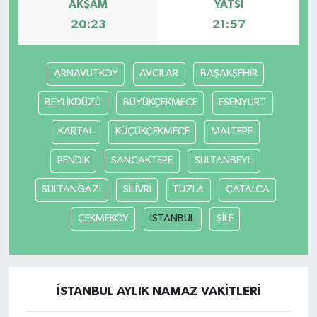
AKŞAM
YATSI
20:23
21:57
ARNAVUTKOY
AVCILAR
BAŞAKŞEHİR
BEYLİKDÜZÜ
BÜYÜKÇEKMECE
ESENYURT
KARTAL
KÜÇÜKÇEKMECE
MALTEPE
PENDİK
SANCAKTEPE
SULTANBEYLİ
SULTANGAZİ
SİLİVRİ
TUZLA
ÇATALCA
ÇEKMEKÖY
İSTANBUL
ŞİLE
İSTANBUL AYLIK NAMAZ VAKITLERI