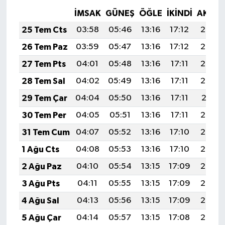
İMSAK
GÜNEŞ
ÖĞLE
İKINDI
AKŞA
25 Tem Cts
03:58
05:46
13:16
17:12
20:35
26 Tem Paz
03:59
05:47
13:16
17:12
20:34
27 Tem Pts
04:01
05:48
13:16
17:11
20:33
28 Tem Sal
04:02
05:49
13:16
17:11
20:32
29 Tem Çar
04:04
05:50
13:16
17:11
20:31
30 Tem Per
04:05
05:51
13:16
17:11
20:30
31 Tem Cum
04:07
05:52
13:16
17:10
20:29
1 Ağu Cts
04:08
05:53
13:16
17:10
20:28
2 Ağu Paz
04:10
05:54
13:15
17:09
20:27
3 Ağu Pts
04:11
05:55
13:15
17:09
20:26
4 Ağu Sal
04:13
05:56
13:15
17:09
20:25
5 Ağu Çar
04:14
05:57
13:15
17:08
20:24