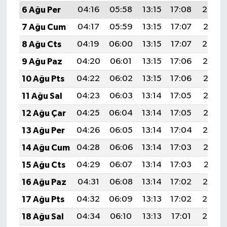
6 Ağu Per
04:16
05:58
13:15
17:08
20:23
7 Ağu Cum
04:17
05:59
13:15
17:07
20:21
8 Ağu Cts
04:19
06:00
13:15
17:07
20:20
9 Ağu Paz
04:20
06:01
13:15
17:06
20:19
10 Ağu Pts
04:22
06:02
13:15
17:06
20:18
11 Ağu Sal
04:23
06:03
13:14
17:05
20:16
12 Ağu Çar
04:25
06:04
13:14
17:05
20:15
13 Ağu Per
04:26
06:05
13:14
17:04
20:14
14 Ağu Cum
04:28
06:06
13:14
17:03
20:12
15 Ağu Cts
04:29
06:07
13:14
17:03
20:11
16 Ağu Paz
04:31
06:08
13:14
17:02
20:10
17 Ağu Pts
04:32
06:09
13:13
17:02
20:08
18 Ağu Sal
04:34
06:10
13:13
17:01
20:07