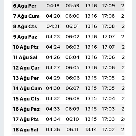
6 Ağu Per
04:18
05:59
13:16
17:09
20:23
7 Ağu Cum
04:20
06:00
13:16
17:08
20:22
8 Ağu Cts
04:21
06:01
13:16
17:08
20:21
9 Ağu Paz
04:23
06:02
13:16
17:07
20:20
10 Ağu Pts
04:24
06:03
13:16
17:07
20:18
11 Ağu Sal
04:26
06:04
13:16
17:06
20:17
12 Ağu Çar
04:27
06:05
13:16
17:06
20:16
13 Ağu Per
04:29
06:06
13:15
17:05
20:15
14 Ağu Cum
04:30
06:07
13:15
17:05
20:13
15 Ağu Cts
04:32
06:08
13:15
17:04
20:12
16 Ağu Paz
04:33
06:09
13:15
17:03
20:10
17 Ağu Pts
04:34
06:10
13:15
17:03
20:09
18 Ağu Sal
04:36
06:11
13:14
17:02
20:08