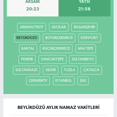
AKŞAM
YATSI
20:23
21:58
ARNAVUTKOY
AVCILAR
BAŞAKŞEHİR
BEYLİKDÜZÜ
BÜYÜKÇEKMECE
ESENYURT
KARTAL
KÜÇÜKÇEKMECE
MALTEPE
PENDİK
SANCAKTEPE
SULTANBEYLİ
SULTANGAZİ
SİLİVRİ
TUZLA
ÇATALCA
ÇEKMEKÖY
İSTANBUL
ŞİLE
BEYLİKDÜZÜ AYLIK NAMAZ VAKITLERI