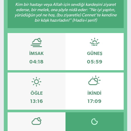
Kim bir hastayı veya Allah için sevdiği kardeşini ziyaret
ederse, bir melek, ona şöyle nidâ eder: "Ne iyi yaptın,
Resmi İlanlar
yürüdüğün yol ne hoş, (bu ziyaretle) Cennet'te kendine
bir köşk hazırladın!" (Hadis-i şerif)
İMSAK
GÜNEŞ
04:18
05:59
ÖĞLE
İKINDI
13:16
17:09