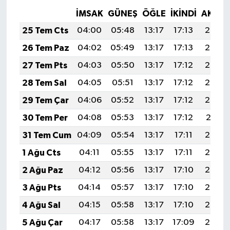
İMSAK
GÜNEŞ
ÖĞLE
İKINDI
AKŞA
25 Tem Cts
04:00
05:48
13:17
17:13
20:36
26 Tem Paz
04:02
05:49
13:17
17:13
20:35
27 Tem Pts
04:03
05:50
13:17
17:12
20:34
28 Tem Sal
04:05
05:51
13:17
17:12
20:33
29 Tem Çar
04:06
05:52
13:17
17:12
20:32
30 Tem Per
04:08
05:53
13:17
17:12
20:31
31 Tem Cum
04:09
05:54
13:17
17:11
20:30
1 Ağu Cts
04:11
05:55
13:17
17:11
20:29
2 Ağu Paz
04:12
05:56
13:17
17:10
20:28
3 Ağu Pts
04:14
05:57
13:17
17:10
20:27
4 Ağu Sal
04:15
05:58
13:17
17:10
20:26
5 Ağu Çar
04:17
05:58
13:17
17:09
20:25