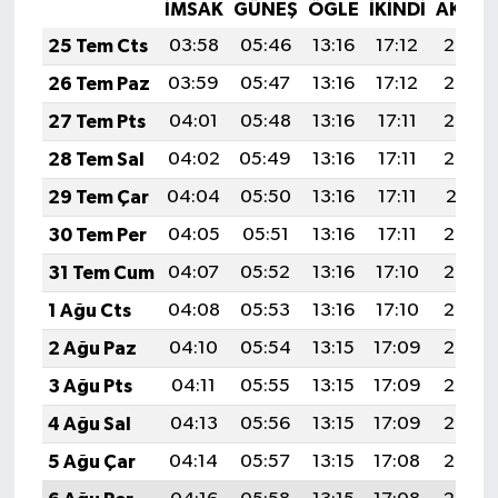
İMSAK
GÜNEŞ
ÖĞLE
İKINDI
AKŞA
25 Tem Cts
03:58
05:46
13:16
17:12
20:35
26 Tem Paz
03:59
05:47
13:16
17:12
20:34
27 Tem Pts
04:01
05:48
13:16
17:11
20:33
28 Tem Sal
04:02
05:49
13:16
17:11
20:32
29 Tem Çar
04:04
05:50
13:16
17:11
20:31
30 Tem Per
04:05
05:51
13:16
17:11
20:30
31 Tem Cum
04:07
05:52
13:16
17:10
20:29
1 Ağu Cts
04:08
05:53
13:16
17:10
20:28
2 Ağu Paz
04:10
05:54
13:15
17:09
20:27
3 Ağu Pts
04:11
05:55
13:15
17:09
20:26
4 Ağu Sal
04:13
05:56
13:15
17:09
20:25
5 Ağu Çar
04:14
05:57
13:15
17:08
20:24