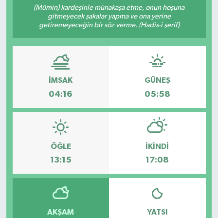
(Mümin) kardeşinle münakaşa etme, onun hoşuna
gitmeyecek şakalar yapma ve ona yerine
Resmi İlanlar
getiremeyeceğin bir söz verme. (Hadis-i şerif)
İMSAK
GÜNEŞ
04:16
05:58
ÖĞLE
İKINDI
13:15
17:08
AKŞAM
YATSI