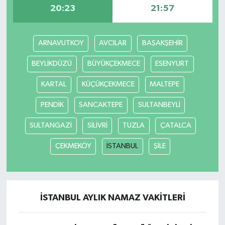
20:23
21:57
ARNAVUTKOY
AVCILAR
BAŞAKŞEHİR
BEYLİKDÜZÜ
BÜYÜKÇEKMECE
ESENYURT
KARTAL
KÜÇÜKÇEKMECE
MALTEPE
PENDİK
SANCAKTEPE
SULTANBEYLİ
SULTANGAZİ
SİLİVRİ
TUZLA
ÇATALCA
ÇEKMEKÖY
İSTANBUL
ŞİLE
İSTANBUL AYLIK NAMAZ VAKITLERI