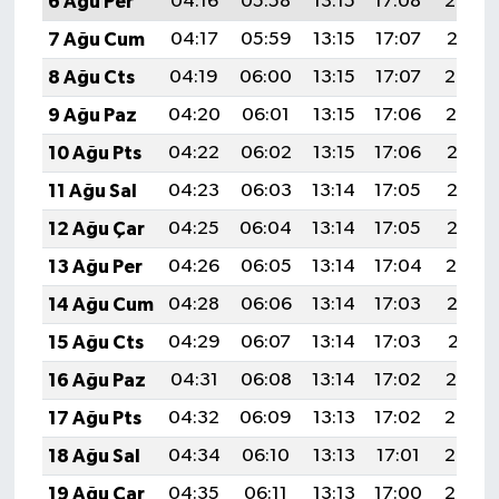
6 Ağu Per
04:16
05:58
13:15
17:08
20:23
7 Ağu Cum
04:17
05:59
13:15
17:07
20:21
8 Ağu Cts
04:19
06:00
13:15
17:07
20:20
9 Ağu Paz
04:20
06:01
13:15
17:06
20:19
10 Ağu Pts
04:22
06:02
13:15
17:06
20:18
11 Ağu Sal
04:23
06:03
13:14
17:05
20:16
12 Ağu Çar
04:25
06:04
13:14
17:05
20:15
13 Ağu Per
04:26
06:05
13:14
17:04
20:14
14 Ağu Cum
04:28
06:06
13:14
17:03
20:12
15 Ağu Cts
04:29
06:07
13:14
17:03
20:11
16 Ağu Paz
04:31
06:08
13:14
17:02
20:10
17 Ağu Pts
04:32
06:09
13:13
17:02
20:08
18 Ağu Sal
04:34
06:10
13:13
17:01
20:07
19 Ağu Çar
04:35
06:11
13:13
17:00
20:05