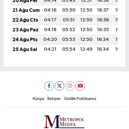
20 Ağu Per
04:14
05:49
12:51
16:38
19:42
21 Ağu Cum
04:16
05:50
12:50
16:37
19:40
22 Ağu Cts
04:17
05:51
12:50
16:36
19:39
23 Ağu Paz
04:18
05:52
12:50
16:35
19:37
24 Ağu Pts
04:20
05:53
12:50
16:34
19:36
25 Ağu Sal
04:21
05:54
12:49
16:34
19:34
Künye
İletişim
Gizlilik Politikamız