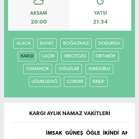
AKŞAM
YATSI
20:00
21:34
ALACA
BAYAT
BOĞAZKALE
DODURGA
KARGI
LAÇİN
MECİTÖZÜ
ORTAKÖY
OSMANCIK
OĞUZLAR
SUNGURLU
UĞURLUDAĞ
ÇORUM
İSKİLİP
KARGI AYLIK NAMAZ VAKITLERI
İMSAK
GÜNEŞ
ÖĞLE
İKINDI
AKŞA