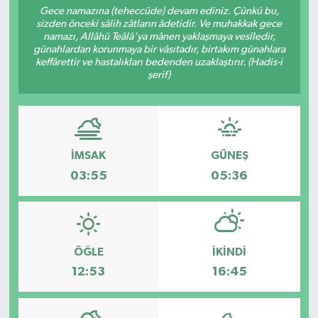
Gece namazına (teheccüde) devam ediniz. Çünkü bu,
sizden önceki sâlih zâtların âdetidir. Ve muhakkak gece
Resmi İlanlar
namazı, Allâhü Teâlâ'ya mânen yaklaşmaya vesîledir,
günahlardan korunmaya bir vâsıtadır, birtakım günahlara
keffârettir ve hastalıkları bedenden uzaklaştırır. (Hadis-i
şerif)
İMSAK
GÜNEŞ
03:55
05:36
ÖĞLE
İKINDI
12:53
16:45