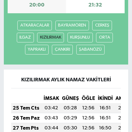
20:00
21:32
ATKARACALAR
BAYRAMÖREN
CERKEŞ
ILGAZ
KIZILIRMAK
KURŞUNLU
ORTA
YAPRAKLI
ÇANKIRI
ŞABANÖZÜ
KIZILIRMAK AYLIK NAMAZ VAKITLERI
İMSAK
GÜNEŞ
ÖĞLE
İKINDI
AKŞA
25 Tem Cts
03:42
05:28
12:56
16:51
20:13
26 Tem Paz
03:43
05:29
12:56
16:51
20:12
27 Tem Pts
03:44
05:30
12:56
16:50
20:12