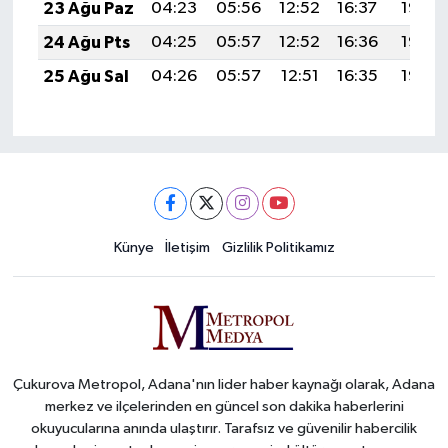
23 Ağu Paz
04:23
05:56
12:52
16:37
19:38
24 Ağu Pts
04:25
05:57
12:52
16:36
19:37
25 Ağu Sal
04:26
05:57
12:51
16:35
19:35
Künye
İletişim
Gizlilik Politikamız
Çukurova Metropol, Adana'nın lider haber kaynağı olarak, Adana
merkez ve ilçelerinden en güncel son dakika haberlerini
okuyucularına anında ulaştırır. Tarafsız ve güvenilir habercilik