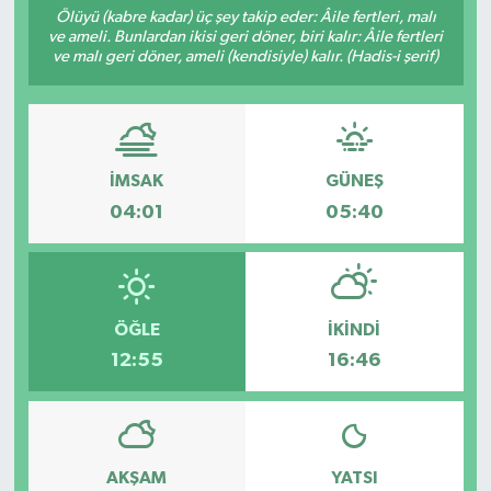
Ölüyü (kabre kadar) üç şey takip eder: Âile fertleri, malı
ve ameli. Bunlardan ikisi geri döner, biri kalır: Âile fertleri
Resmi İlanlar
ve malı geri döner, ameli (kendisiyle) kalır. (Hadis-i şerif)
İMSAK
GÜNEŞ
04:01
05:40
ÖĞLE
İKINDI
12:55
16:46
AKŞAM
YATSI