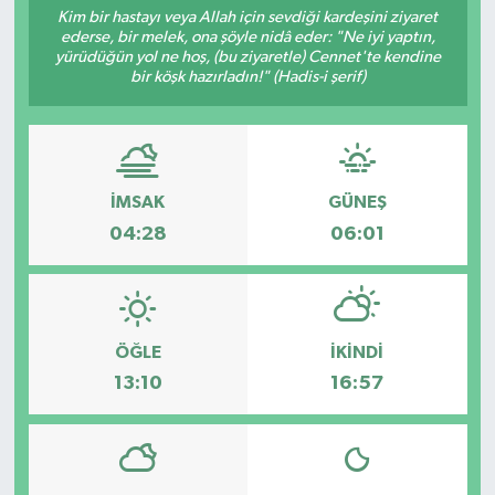
Kim bir hastayı veya Allah için sevdiği kardeşini ziyaret
ederse, bir melek, ona şöyle nidâ eder: "Ne iyi yaptın,
Resmi İlanlar
yürüdüğün yol ne hoş, (bu ziyaretle) Cennet'te kendine
bir köşk hazırladın!" (Hadis-i şerif)
İMSAK
GÜNEŞ
04:28
06:01
ÖĞLE
İKINDI
13:10
16:57