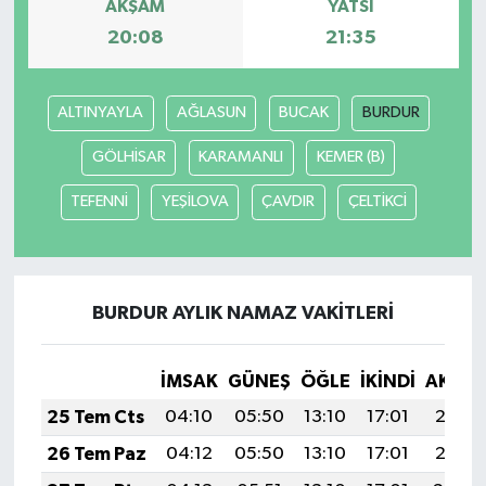
AKŞAM
YATSI
20:08
21:35
ALTINYAYLA
AĞLASUN
BUCAK
BURDUR
GÖLHİSAR
KARAMANLI
KEMER (B)
TEFENNİ
YEŞİLOVA
ÇAVDIR
ÇELTİKCİ
BURDUR AYLIK NAMAZ VAKITLERI
İMSAK
GÜNEŞ
ÖĞLE
İKINDI
AKŞA
25 Tem Cts
04:10
05:50
13:10
17:01
20:21
26 Tem Paz
04:12
05:50
13:10
17:01
20:21