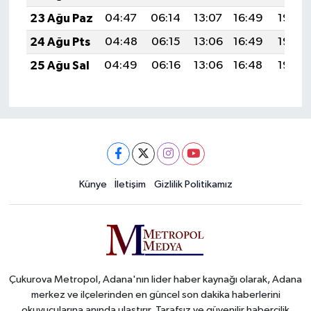
23 Ağu Paz
04:47
06:14
13:07
16:49
19:49
24 Ağu Pts
04:48
06:15
13:06
16:49
19:48
25 Ağu Sal
04:49
06:16
13:06
16:48
19:46
Künye
İletişim
Gizlilik Politikamız
Çukurova Metropol, Adana'nın lider haber kaynağı olarak, Adana
merkez ve ilçelerinden en güncel son dakika haberlerini
okuyucularına anında ulaştırır. Tarafsız ve güvenilir habercilik