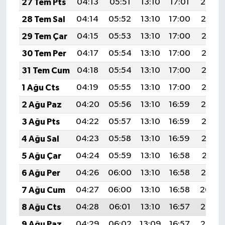
27 Tem Pts
04:13
05:51
13:10
17:01
20:20
28 Tem Sal
04:14
05:52
13:10
17:00
20:19
29 Tem Çar
04:15
05:53
13:10
17:00
20:18
30 Tem Per
04:17
05:54
13:10
17:00
20:17
31 Tem Cum
04:18
05:54
13:10
17:00
20:16
1 Ağu Cts
04:19
05:55
13:10
17:00
20:15
2 Ağu Paz
04:20
05:56
13:10
16:59
20:14
3 Ağu Pts
04:22
05:57
13:10
16:59
20:13
4 Ağu Sal
04:23
05:58
13:10
16:59
20:12
5 Ağu Çar
04:24
05:59
13:10
16:58
20:11
6 Ağu Per
04:26
06:00
13:10
16:58
20:10
7 Ağu Cum
04:27
06:00
13:10
16:58
20:09
8 Ağu Cts
04:28
06:01
13:10
16:57
20:08
9 Ağu Paz
04:29
06:02
13:09
16:57
20:07