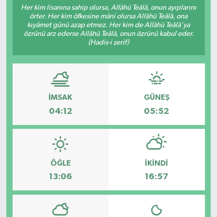
Her kim lisanına sahip olursa, Allâhü Teâlâ, onun ayıplarını
örter. Her kim öfkesine mâni olursa Allâhü Teâlâ, ona
Resmi İlanlar
kıyâmet günü azap etmez. Her kim de Allâhü Teâlâ'ya
özrünü arz ederse Allâhü Teâlâ, onun özrünü kabul eder.
(Hadis-i şerif)
İMSAK
GÜNEŞ
04:12
05:52
ÖĞLE
İKINDI
13:06
16:57