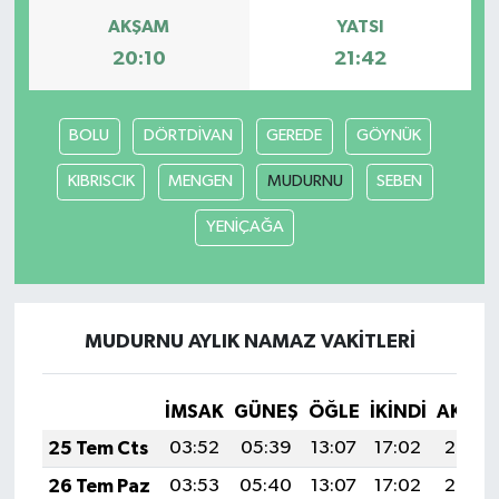
AKŞAM
YATSI
20:10
21:42
BOLU
DÖRTDİVAN
GEREDE
GÖYNÜK
KIBRISCIK
MENGEN
MUDURNU
SEBEN
YENİÇAĞA
MUDURNU AYLIK NAMAZ VAKITLERI
İMSAK
GÜNEŞ
ÖĞLE
İKINDI
AKŞA
25 Tem Cts
03:52
05:39
13:07
17:02
20:25
26 Tem Paz
03:53
05:40
13:07
17:02
20:24