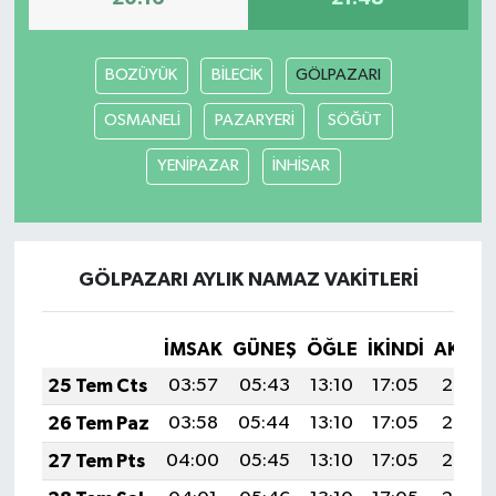
BOZÜYÜK
BİLECİK
GÖLPAZARI
OSMANELİ
PAZARYERİ
SÖĞÜT
YENİPAZAR
İNHİSAR
GÖLPAZARI AYLIK NAMAZ VAKITLERI
İMSAK
GÜNEŞ
ÖĞLE
İKINDI
AKŞA
25 Tem Cts
03:57
05:43
13:10
17:05
20:28
26 Tem Paz
03:58
05:44
13:10
17:05
20:27
27 Tem Pts
04:00
05:45
13:10
17:05
20:26