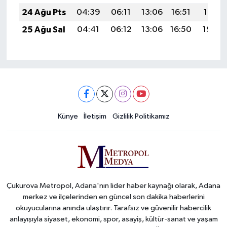
24 Ağu Pts
04:39
06:11
13:06
16:51
19:51
25 Ağu Sal
04:41
06:12
13:06
16:50
19:50
Künye
İletişim
Gizlilik Politikamız
Çukurova Metropol, Adana'nın lider haber kaynağı olarak, Adana
merkez ve ilçelerinden en güncel son dakika haberlerini
okuyucularına anında ulaştırır. Tarafsız ve güvenilir habercilik
anlayışıyla siyaset, ekonomi, spor, asayiş, kültür-sanat ve yaşam