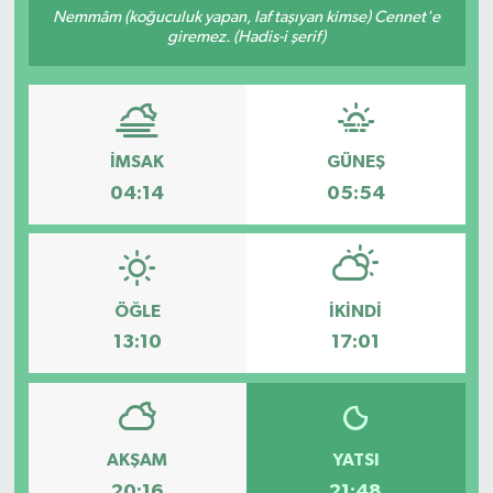
Nemmâm (koğuculuk yapan, laf taşıyan kimse) Cennet'e
giremez. (Hadis-i şerif)
Resmi İlanlar
İMSAK
GÜNEŞ
04:14
05:54
ÖĞLE
İKINDI
13:10
17:01
AKŞAM
YATSI
20:16
21:48