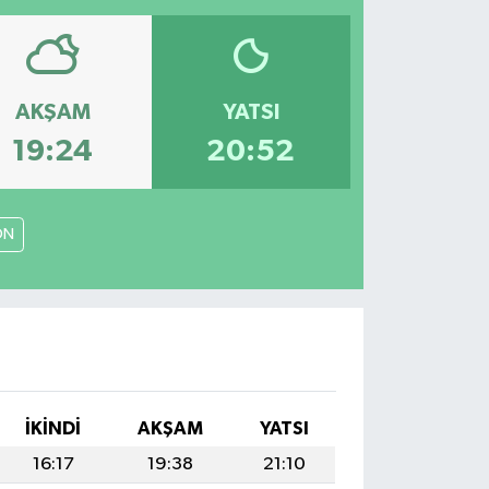
AKŞAM
YATSI
19:24
20:52
ON
İKINDI
AKŞAM
YATSI
16:17
19:38
21:10