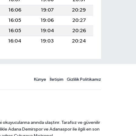
16:06
19:07
20:29
16:05
19:06
20:27
16:05
19:04
20:26
16:04
19:03
20:24
Künye
İletişim
Gizlilik Politikamız
kuyucularına anında ulaştırır. Tarafsız ve güvenilir
likle Adana Demirspor ve Adanaspor ile ilgili en son
ğru adres Çukurova Metropol.