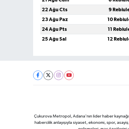
22 Ağu Cts
9 Rebiul
23 Ağu Paz
10 Rebiu
24 Ağu Pts
11 Rebiu
25 Ağu Sal
12 Rebiu
Çukurova Metropol, Adana'nın lider haber kaynağı ol
habercilik anlayışıyla siyaset, ekonomi, spor, asay
gelişmeleri, maç özetlerini