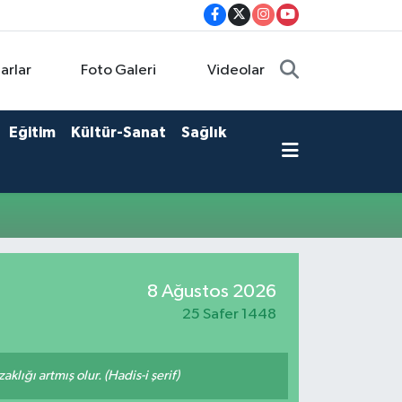
arlar
Foto Galeri
Videolar
Eğitim
Kültür-Sanat
Sağlık
8 Ağustos 2026
25 Safer 1448
lığı artmış olur. (Hadis-i şerif)