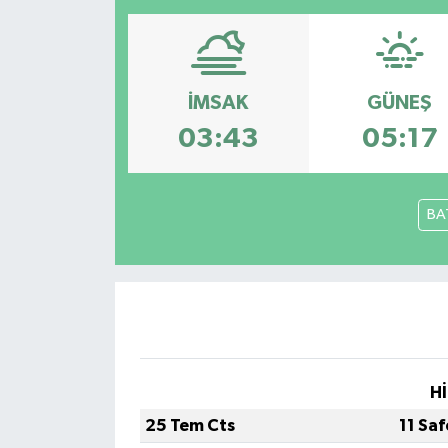
Resmi İlanlar
İMSAK
GÜNEŞ
03:43
05:17
BA
Hİ
25 Tem Cts
11 Sa