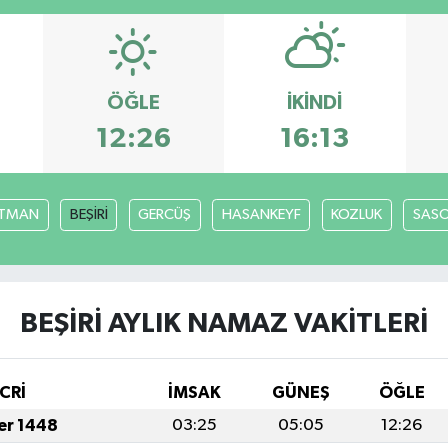
ÖĞLE
İKINDI
12:26
16:13
TMAN
BEŞİRİ
GERCÜŞ
HASANKEYF
KOZLUK
SAS
BEŞİRİ AYLIK NAMAZ VAKITLERI
CRİ
İMSAK
GÜNEŞ
ÖĞLE
fer 1448
03:25
05:05
12:26