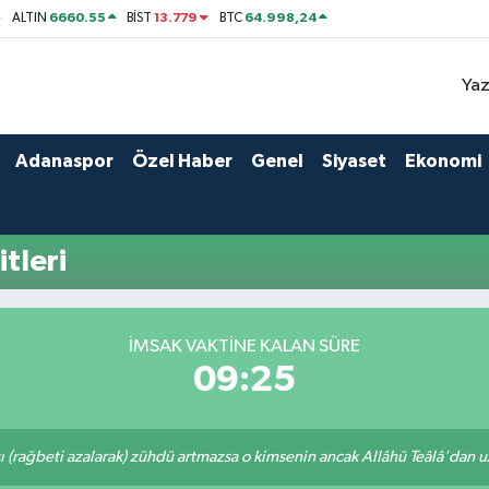
6660.55
13.779
64.998,24
ALTIN
BİST
BTC
Yaz
Adanaspor
Özel Haber
Genel
Siyaset
Ekonomi
tleri
İMSAK VAKTINE KALAN SÜRE
09:25
ı (rağbeti azalarak) zühdü artmazsa o kimsenin ancak Allâhü Teâlâ'dan uzak