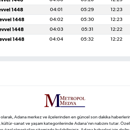
evvel 1448
04:01
05:29
12:23
levvel 1448
04:02
05:30
12:23
levvel 1448
04:03
05:31
12:22
levvel 1448
04:04
05:32
12:22
arak, Adana merkez ve ilçelerinden en güncel son dakika haberlerini o
iş, kültür-sanat ve yaşam kategorilerinde Adana'nın nabzını tutar. Özel
 ve özel röportajları sitemizde bulabilirsiniz. Adana haberleri için do