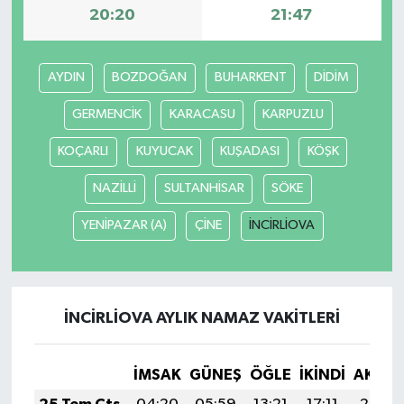
20:20
21:47
AYDIN
BOZDOĞAN
BUHARKENT
DİDİM
GERMENCİK
KARACASU
KARPUZLU
KOÇARLI
KUYUCAK
KUŞADASI
KÖŞK
NAZİLLİ
SULTANHİSAR
SÖKE
YENİPAZAR (A)
ÇİNE
İNCİRLİOVA
İNCİRLİOVA AYLIK NAMAZ VAKITLERI
İMSAK
GÜNEŞ
ÖĞLE
İKINDI
AKŞA