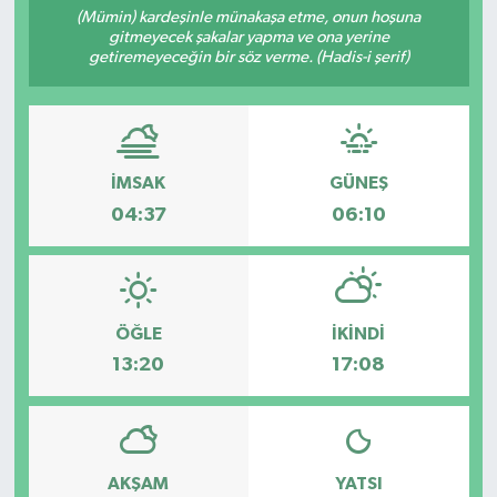
(Mümin) kardeşinle münakaşa etme, onun hoşuna
gitmeyecek şakalar yapma ve ona yerine
Resmi İlanlar
getiremeyeceğin bir söz verme. (Hadis-i şerif)
İMSAK
GÜNEŞ
04:37
06:10
ÖĞLE
İKINDI
13:20
17:08
AKŞAM
YATSI