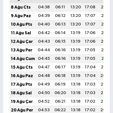
8 Ağu Cts
04:38
06:11
13:20
17:08
20:19
9 Ağu Paz
04:39
06:12
13:20
17:07
20:17
10 Ağu Pts
04:40
06:13
13:20
17:07
20:16
11 Ağu Sal
04:42
06:14
13:19
17:06
20:15
12 Ağu Çar
04:43
06:15
13:19
17:06
20:14
13 Ağu Per
04:44
06:16
13:19
17:05
20:13
14 Ağu Cum
04:45
06:16
13:19
17:05
20:11
15 Ağu Cts
04:47
06:17
13:19
17:04
20:10
16 Ağu Paz
04:48
06:18
13:19
17:04
20:09
17 Ağu Pts
04:49
06:19
13:18
17:03
20:08
18 Ağu Sal
04:50
06:20
13:18
17:03
20:06
19 Ağu Çar
04:52
06:21
13:18
17:02
20:05
20 Ağu Per
04:53
06:22
13:18
17:02
20:04