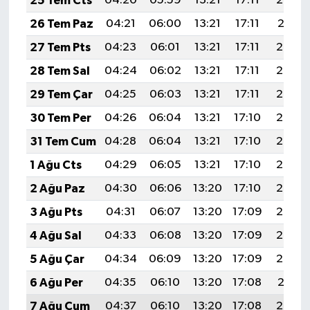
25 Tem Cts
04:20
05:59
13:21
17:11
20:32
26 Tem Paz
04:21
06:00
13:21
17:11
20:31
27 Tem Pts
04:23
06:01
13:21
17:11
20:30
28 Tem Sal
04:24
06:02
13:21
17:11
20:30
29 Tem Çar
04:25
06:03
13:21
17:11
20:29
30 Tem Per
04:26
06:04
13:21
17:10
20:28
31 Tem Cum
04:28
06:04
13:21
17:10
20:27
1 Ağu Cts
04:29
06:05
13:21
17:10
20:26
2 Ağu Paz
04:30
06:06
13:20
17:10
20:25
3 Ağu Pts
04:31
06:07
13:20
17:09
20:24
4 Ağu Sal
04:33
06:08
13:20
17:09
20:23
5 Ağu Çar
04:34
06:09
13:20
17:09
20:22
6 Ağu Per
04:35
06:10
13:20
17:08
20:21
7 Ağu Cum
04:37
06:10
13:20
17:08
20:20