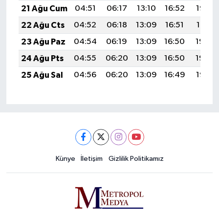
21 Ağu Cum
04:51
06:17
13:10
16:52
19:52
22 Ağu Cts
04:52
06:18
13:09
16:51
19:51
23 Ağu Paz
04:54
06:19
13:09
16:50
19:50
24 Ağu Pts
04:55
06:20
13:09
16:50
19:48
25 Ağu Sal
04:56
06:20
13:09
16:49
19:47
Künye
İletişim
Gizlilik Politikamız