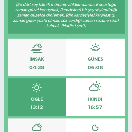
(Şu dört şey kâmil) müminin ahlâkındandır: Konuştuğu
zaman güzel konuşmak, (kendisine) bir şey söylenildiği
Resmi İlanlar
zaman güzelce dinlemek, (din kardeşiyle) karşılaştığı
zaman güler yüzlü olmak, söz verdiği zaman sözüne sâdık
kalmak. (Hadis-i şerif)
İMSAK
GÜNEŞ
04:38
06:08
ÖĞLE
İKINDI
13:12
16:57