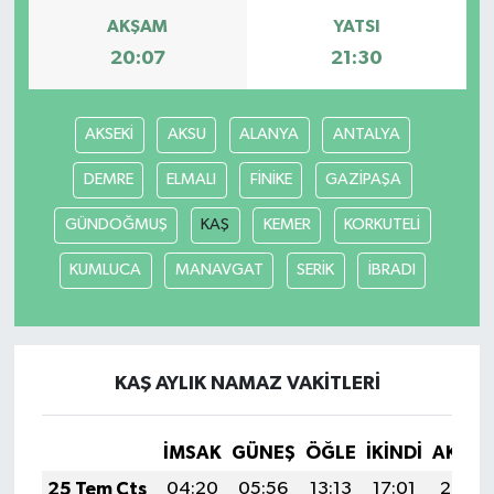
AKŞAM
YATSI
20:07
21:30
AKSEKİ
AKSU
ALANYA
ANTALYA
DEMRE
ELMALI
FİNİKE
GAZİPAŞA
GÜNDOĞMUŞ
KAŞ
KEMER
KORKUTELİ
KUMLUCA
MANAVGAT
SERİK
İBRADI
KAŞ AYLIK NAMAZ VAKITLERI
İMSAK
GÜNEŞ
ÖĞLE
İKINDI
AKŞA
25 Tem Cts
04:20
05:56
13:13
17:01
20:20