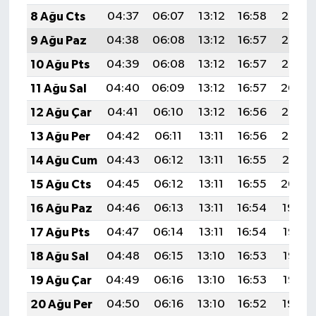
8 Ağu Cts
04:37
06:07
13:12
16:58
20:08
9 Ağu Paz
04:38
06:08
13:12
16:57
20:07
10 Ağu Pts
04:39
06:08
13:12
16:57
20:06
11 Ağu Sal
04:40
06:09
13:12
16:57
20:04
12 Ağu Çar
04:41
06:10
13:12
16:56
20:03
13 Ağu Per
04:42
06:11
13:11
16:56
20:02
14 Ağu Cum
04:43
06:12
13:11
16:55
20:01
15 Ağu Cts
04:45
06:12
13:11
16:55
20:00
16 Ağu Paz
04:46
06:13
13:11
16:54
19:59
17 Ağu Pts
04:47
06:14
13:11
16:54
19:57
18 Ağu Sal
04:48
06:15
13:10
16:53
19:56
19 Ağu Çar
04:49
06:16
13:10
16:53
19:55
20 Ağu Per
04:50
06:16
13:10
16:52
19:54