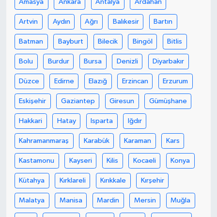
Amasya
Ankara
Antalya
Ardahan
Artvin
Aydın
Ağrı
Balıkesir
Bartın
Batman
Bayburt
Bilecik
Bingöl
Bitlis
Bolu
Burdur
Bursa
Denizli
Diyarbakır
Düzce
Edirne
Elazığ
Erzincan
Erzurum
Eskişehir
Gaziantep
Giresun
Gümüşhane
Hakkari
Hatay
Isparta
Iğdır
Kahramanmaraş
Karabük
Karaman
Kars
Kastamonu
Kayseri
Kilis
Kocaeli
Konya
Kütahya
Kırklareli
Kırıkkale
Kırşehir
Malatya
Manisa
Mardin
Mersin
Muğla