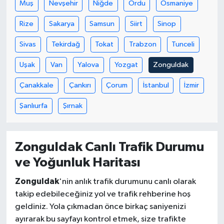
Muş
Nevşehir
Niğde
Ordu
Osmaniye
Rize
Sakarya
Samsun
Siirt
Sinop
Sivas
Tekirdağ
Tokat
Trabzon
Tunceli
Uşak
Van
Yalova
Yozgat
Zonguldak
Çanakkale
Çankırı
Çorum
İstanbul
İzmir
Şanlıurfa
Şırnak
Zonguldak Canlı Trafik Durumu
ve Yoğunluk Haritası
Zonguldak
'nin anlık trafik durumunu canlı olarak
takip edebileceğiniz yol ve trafik rehberine hoş
geldiniz. Yola çıkmadan önce birkaç saniyenizi
ayırarak bu sayfayı kontrol etmek, size trafikte