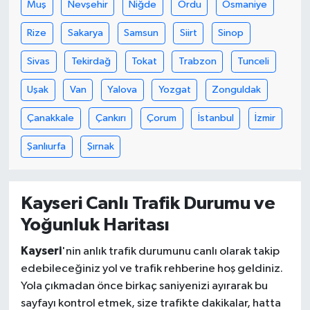
Muş
Nevşehir
Niğde
Ordu
Osmaniye
Rize
Sakarya
Samsun
Siirt
Sinop
Sivas
Tekirdağ
Tokat
Trabzon
Tunceli
Uşak
Van
Yalova
Yozgat
Zonguldak
Çanakkale
Çankırı
Çorum
İstanbul
İzmir
Şanlıurfa
Şırnak
Kayseri Canlı Trafik Durumu ve
Yoğunluk Haritası
Kayseri
'nin anlık trafik durumunu canlı olarak takip
edebileceğiniz yol ve trafik rehberine hoş geldiniz.
Yola çıkmadan önce birkaç saniyenizi ayırarak bu
sayfayı kontrol etmek, size trafikte dakikalar, hatta