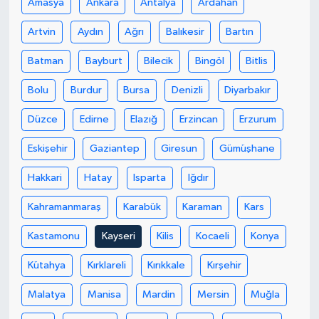
Amasya
Ankara
Antalya
Ardahan
Artvin
Aydın
Ağrı
Balıkesir
Bartın
Batman
Bayburt
Bilecik
Bingöl
Bitlis
Bolu
Burdur
Bursa
Denizli
Diyarbakır
Düzce
Edirne
Elazığ
Erzincan
Erzurum
Eskişehir
Gaziantep
Giresun
Gümüşhane
Hakkari
Hatay
Isparta
Iğdır
Kahramanmaraş
Karabük
Karaman
Kars
Kastamonu
Kayseri
Kilis
Kocaeli
Konya
Kütahya
Kırklareli
Kırıkkale
Kırşehir
Malatya
Manisa
Mardin
Mersin
Muğla