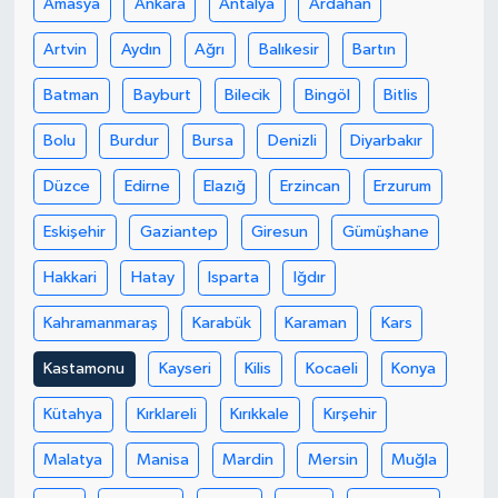
Amasya
Ankara
Antalya
Ardahan
Artvin
Aydın
Ağrı
Balıkesir
Bartın
Batman
Bayburt
Bilecik
Bingöl
Bitlis
Bolu
Burdur
Bursa
Denizli
Diyarbakır
Düzce
Edirne
Elazığ
Erzincan
Erzurum
Eskişehir
Gaziantep
Giresun
Gümüşhane
Hakkari
Hatay
Isparta
Iğdır
Kahramanmaraş
Karabük
Karaman
Kars
Kastamonu
Kayseri
Kilis
Kocaeli
Konya
Kütahya
Kırklareli
Kırıkkale
Kırşehir
Malatya
Manisa
Mardin
Mersin
Muğla