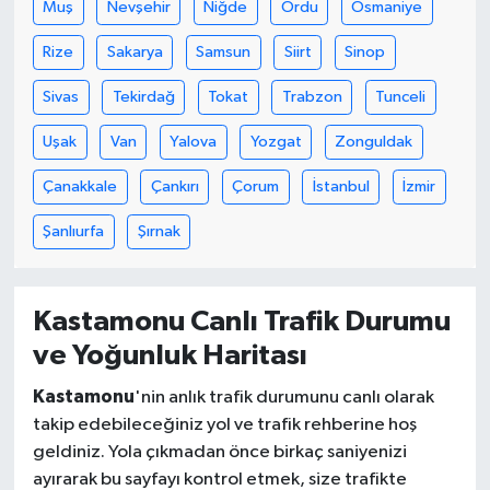
Muş
Nevşehir
Niğde
Ordu
Osmaniye
Rize
Sakarya
Samsun
Siirt
Sinop
Sivas
Tekirdağ
Tokat
Trabzon
Tunceli
Uşak
Van
Yalova
Yozgat
Zonguldak
Çanakkale
Çankırı
Çorum
İstanbul
İzmir
Şanlıurfa
Şırnak
Kastamonu Canlı Trafik Durumu
ve Yoğunluk Haritası
Kastamonu
'nin anlık trafik durumunu canlı olarak
takip edebileceğiniz yol ve trafik rehberine hoş
geldiniz. Yola çıkmadan önce birkaç saniyenizi
ayırarak bu sayfayı kontrol etmek, size trafikte