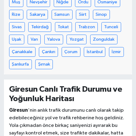
Muş
Nevşehir
Niğde
Ordu
Osmaniye
Rize
Sakarya
Samsun
Siirt
Sinop
Sivas
Tekirdağ
Tokat
Trabzon
Tunceli
Uşak
Van
Yalova
Yozgat
Zonguldak
Çanakkale
Çankırı
Çorum
İstanbul
İzmir
Şanlıurfa
Şırnak
Giresun Canlı Trafik Durumu ve
Yoğunluk Haritası
Giresun
'nin anlık trafik durumunu canlı olarak takip
edebileceğiniz yol ve trafik rehberine hoş geldiniz.
Yola çıkmadan önce birkaç saniyenizi ayırarak bu
sayfayı kontrol etmek, size trafikte dakikalar, hatta