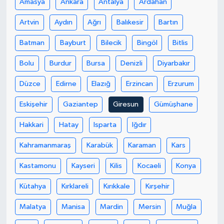
Amasya
Ankara
Antalya
Ardahan
Artvin
Aydın
Ağrı
Balıkesir
Bartın
Batman
Bayburt
Bilecik
Bingöl
Bitlis
Bolu
Burdur
Bursa
Denizli
Diyarbakır
Düzce
Edirne
Elazığ
Erzincan
Erzurum
Eskişehir
Gaziantep
Giresun
Gümüşhane
Hakkari
Hatay
Isparta
Iğdır
Kahramanmaraş
Karabük
Karaman
Kars
Kastamonu
Kayseri
Kilis
Kocaeli
Konya
Kütahya
Kırklareli
Kırıkkale
Kırşehir
Malatya
Manisa
Mardin
Mersin
Muğla