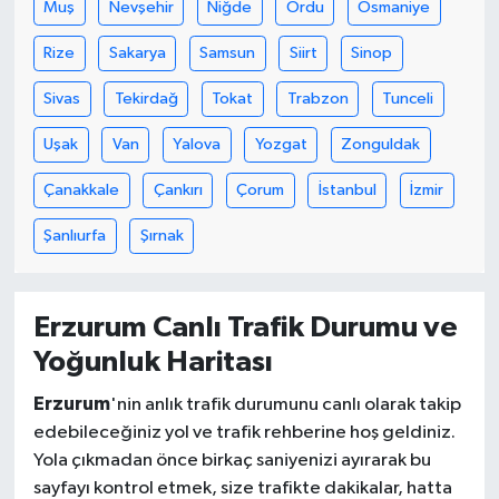
Muş
Nevşehir
Niğde
Ordu
Osmaniye
Rize
Sakarya
Samsun
Siirt
Sinop
Sivas
Tekirdağ
Tokat
Trabzon
Tunceli
Uşak
Van
Yalova
Yozgat
Zonguldak
Çanakkale
Çankırı
Çorum
İstanbul
İzmir
Şanlıurfa
Şırnak
Erzurum Canlı Trafik Durumu ve
Yoğunluk Haritası
Erzurum
'nin anlık trafik durumunu canlı olarak takip
edebileceğiniz yol ve trafik rehberine hoş geldiniz.
Yola çıkmadan önce birkaç saniyenizi ayırarak bu
sayfayı kontrol etmek, size trafikte dakikalar, hatta