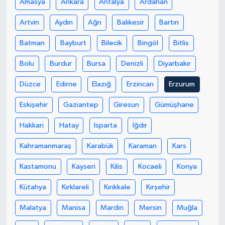
Amasya
Ankara
Antalya
Ardahan
Artvin
Aydın
Ağrı
Balıkesir
Bartın
Batman
Bayburt
Bilecik
Bingöl
Bitlis
Bolu
Burdur
Bursa
Denizli
Diyarbakır
Düzce
Edirne
Elazığ
Erzincan
Erzurum
Eskişehir
Gaziantep
Giresun
Gümüşhane
Hakkari
Hatay
Isparta
Iğdır
Kahramanmaraş
Karabük
Karaman
Kars
Kastamonu
Kayseri
Kilis
Kocaeli
Konya
Kütahya
Kırklareli
Kırıkkale
Kırşehir
Malatya
Manisa
Mardin
Mersin
Muğla