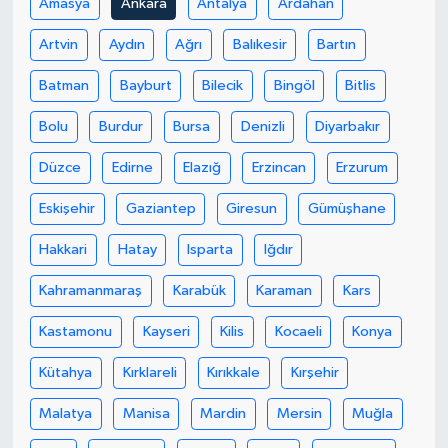
Amasya
Ankara
Antalya
Ardahan
Artvin
Aydın
Ağrı
Balıkesir
Bartın
Batman
Bayburt
Bilecik
Bingöl
Bitlis
Bolu
Burdur
Bursa
Denizli
Diyarbakır
Düzce
Edirne
Elazığ
Erzincan
Erzurum
Eskişehir
Gaziantep
Giresun
Gümüşhane
Hakkari
Hatay
Isparta
Iğdır
Kahramanmaraş
Karabük
Karaman
Kars
Kastamonu
Kayseri
Kilis
Kocaeli
Konya
Kütahya
Kırklareli
Kırıkkale
Kırşehir
Malatya
Manisa
Mardin
Mersin
Muğla