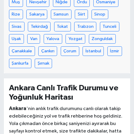
Muş
Nevşehir
Niğde
Ordu
Osmaniye
Rize
Sakarya
Samsun
Siirt
Sinop
Sivas
Tekirdağ
Tokat
Trabzon
Tunceli
Uşak
Van
Yalova
Yozgat
Zonguldak
Çanakkale
Çankırı
Çorum
İstanbul
İzmir
Şanlıurfa
Şırnak
Ankara Canlı Trafik Durumu ve
Yoğunluk Haritası
Ankara
'nin anlık trafik durumunu canlı olarak takip
edebileceğiniz yol ve trafik rehberine hoş geldiniz.
Yola çıkmadan önce birkaç saniyenizi ayırarak bu
sayfayı kontrol etmek, size trafikte dakikalar, hatta