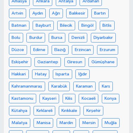
Amasya
Ankara
Antalya
Ardahan
Artvin
Aydın
Ağrı
Balıkesir
Bartın
Batman
Bayburt
Bilecik
Bingöl
Bitlis
Bolu
Burdur
Bursa
Denizli
Diyarbakır
Düzce
Edirne
Elazığ
Erzincan
Erzurum
Eskişehir
Gaziantep
Giresun
Gümüşhane
Hakkari
Hatay
Isparta
Iğdır
Kahramanmaraş
Karabük
Karaman
Kars
Kastamonu
Kayseri
Kilis
Kocaeli
Konya
Kütahya
Kırklareli
Kırıkkale
Kırşehir
Malatya
Manisa
Mardin
Mersin
Muğla