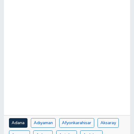
Resmi İlanlar
Adana
Adıyaman
Afyonkarahisar
Aksaray