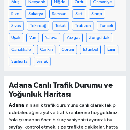
Muş
Nevşehir
Niğde
Ordu
Osmaniye
Rize
Sakarya
Samsun
Siirt
Sinop
Sivas
Tekirdağ
Tokat
Trabzon
Tunceli
Uşak
Van
Yalova
Yozgat
Zonguldak
Çanakkale
Çankırı
Çorum
İstanbul
İzmir
Şanlıurfa
Şırnak
Adana Canlı Trafik Durumu ve
Yoğunluk Haritası
Adana
'nin anlık trafik durumunu canlı olarak takip
edebileceğiniz yol ve trafik rehberine hoş geldiniz.
Yola çıkmadan önce birkaç saniyenizi ayırarak bu
sayfayı kontrol etmek, size trafikte dakikalar, hatta