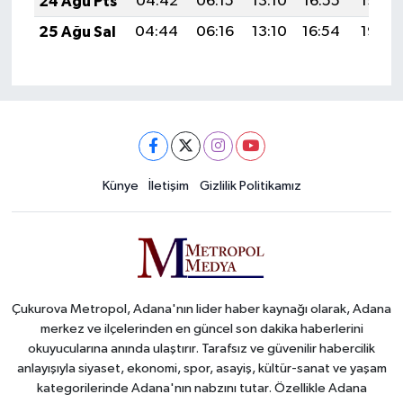
24 Ağu Pts
04:42
06:15
13:10
16:55
19:56
25 Ağu Sal
04:44
06:16
13:10
16:54
19:55
Künye
İletişim
Gizlilik Politikamız
Çukurova Metropol, Adana'nın lider haber kaynağı olarak, Adana
merkez ve ilçelerinden en güncel son dakika haberlerini
okuyucularına anında ulaştırır. Tarafsız ve güvenilir habercilik
anlayışıyla siyaset, ekonomi, spor, asayiş, kültür-sanat ve yaşam
kategorilerinde Adana'nın nabzını tutar. Özellikle Adana