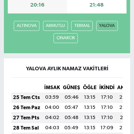
20:16
21:48
ALTINOVA
ARMUTLU
TERMAL
YALOVA
ÇINARCIK
YALOVA AYLIK NAMAZ VAKITLERI
İMSAK
GÜNEŞ
ÖĞLE
İKINDI
AKŞA
25 Tem Cts
03:59
05:46
13:15
17:10
20:33
26 Tem Paz
04:00
05:47
13:15
17:10
20:32
27 Tem Pts
04:02
05:48
13:15
17:10
20:31
28 Tem Sal
04:03
05:49
13:15
17:09
20:30