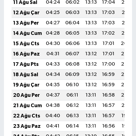
11 Ağu Sal
04:24
06:02
13:13
17:04
20:14
12 Ağu Çar
04:25
06:03
13:13
17:03
20:13
13 Ağu Per
04:27
06:04
13:13
17:03
20:12
14 Ağu Cum
04:28
06:05
13:13
17:02
20:10
15 Ağu Cts
04:30
06:06
13:13
17:01
20:09
16 Ağu Paz
04:31
06:07
13:12
17:01
20:08
17 Ağu Pts
04:33
06:08
13:12
17:00
20:06
18 Ağu Sal
04:34
06:09
13:12
16:59
20:05
19 Ağu Çar
04:35
06:10
13:12
16:59
20:03
20 Ağu Per
04:37
06:11
13:11
16:58
20:02
21 Ağu Cum
04:38
06:12
13:11
16:57
20:01
22 Ağu Cts
04:40
06:13
13:11
16:57
19:59
23 Ağu Paz
04:41
06:14
13:11
16:56
19:58