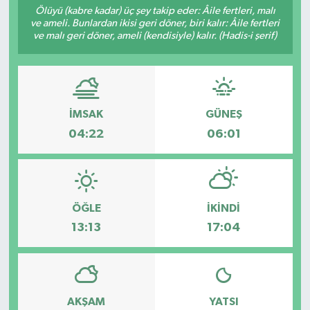
Ölüyü (kabre kadar) üç şey takip eder: Âile fertleri, malı
ve ameli. Bunlardan ikisi geri döner, biri kalır: Âile fertleri
Resmi İlanlar
ve malı geri döner, ameli (kendisiyle) kalır. (Hadis-i şerif)
İMSAK
GÜNEŞ
04:22
06:01
ÖĞLE
İKINDI
13:13
17:04
AKŞAM
YATSI