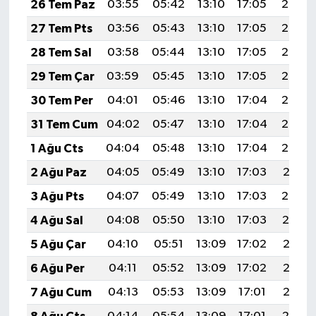
26 Tem Paz
03:55
05:42
13:10
17:05
20:28
27 Tem Pts
03:56
05:43
13:10
17:05
20:27
28 Tem Sal
03:58
05:44
13:10
17:05
20:26
29 Tem Çar
03:59
05:45
13:10
17:05
20:25
30 Tem Per
04:01
05:46
13:10
17:04
20:24
31 Tem Cum
04:02
05:47
13:10
17:04
20:23
1 Ağu Cts
04:04
05:48
13:10
17:04
20:22
2 Ağu Paz
04:05
05:49
13:10
17:03
20:21
3 Ağu Pts
04:07
05:49
13:10
17:03
20:20
4 Ağu Sal
04:08
05:50
13:10
17:03
20:19
5 Ağu Çar
04:10
05:51
13:09
17:02
20:17
6 Ağu Per
04:11
05:52
13:09
17:02
20:16
7 Ağu Cum
04:13
05:53
13:09
17:01
20:15