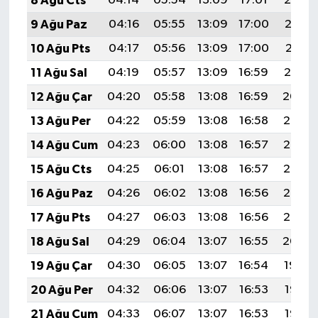
8 Ağu Cts
04:14
05:54
13:09
17:01
20:14
9 Ağu Paz
04:16
05:55
13:09
17:00
20:13
10 Ağu Pts
04:17
05:56
13:09
17:00
20:11
11 Ağu Sal
04:19
05:57
13:09
16:59
20:10
12 Ağu Çar
04:20
05:58
13:08
16:59
20:09
13 Ağu Per
04:22
05:59
13:08
16:58
20:07
14 Ağu Cum
04:23
06:00
13:08
16:57
20:06
15 Ağu Cts
04:25
06:01
13:08
16:57
20:05
16 Ağu Paz
04:26
06:02
13:08
16:56
20:03
17 Ağu Pts
04:27
06:03
13:08
16:56
20:02
18 Ağu Sal
04:29
06:04
13:07
16:55
20:00
19 Ağu Çar
04:30
06:05
13:07
16:54
19:59
20 Ağu Per
04:32
06:06
13:07
16:53
19:58
21 Ağu Cum
04:33
06:07
13:07
16:53
19:56