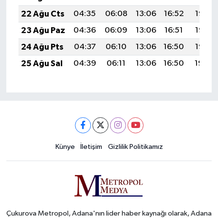
22 Ağu Cts
04:35
06:08
13:06
16:52
19:55
23 Ağu Paz
04:36
06:09
13:06
16:51
19:53
24 Ağu Pts
04:37
06:10
13:06
16:50
19:52
25 Ağu Sal
04:39
06:11
13:06
16:50
19:50
Künye
İletişim
Gizlilik Politikamız
Çukurova Metropol, Adana'nın lider haber kaynağı olarak, Adana