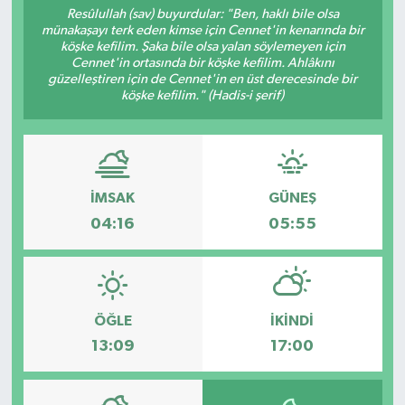
Resûlullah (sav) buyurdular: "Ben, haklı bile olsa
münakaşayı terk eden kimse için Cennet'in kenarında bir
Resmi İlanlar
köşke kefilim. Şaka bile olsa yalan söylemeyen için
Cennet'in ortasında bir köşke kefilim. Ahlâkını
güzelleştiren için de Cennet'in en üst derecesinde bir
köşke kefilim." (Hadis-i şerif)
İMSAK
GÜNEŞ
04:16
05:55
ÖĞLE
İKINDI
13:09
17:00