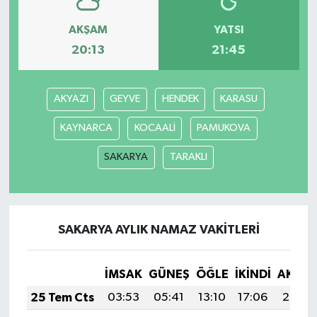
AKŞAM
YATSI
20:13
21:45
AKYAZI
GEYVE
HENDEK
KARASU
KAYNARCA
KOCAALİ
PAMUKOVA
SAKARYA
TARAKLI
SAKARYA AYLIK NAMAZ VAKITLERI
İMSAK
GÜNEŞ
ÖĞLE
İKINDI
AKŞA
25 Tem Cts
03:53
05:41
13:10
17:06
20:29