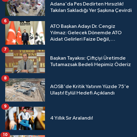
Adana'da Pes Dedirten Hırsızlık!
Takıları Sakladığı Yer Şaşkına Çevirdi
6
ATO Başkan Adayı Dr. Cengiz
Yılmaz: Gelecek Dönemde ATO
Aidat Gelirleri Faize Değil,
Üyelerimize Ve Adana'ya Yatırılacak
7
Başkan Tayakısı: Çiftçiyi Üretimde
Tutamazsak Bedeli Hepimiz Öderiz
8
AOSB'de Kritik Yatırım Yüzde 75'e
Ulaştı! Eylül Hedefi Açıklandı
9
4 Yıllık Sır Aralandı!
10