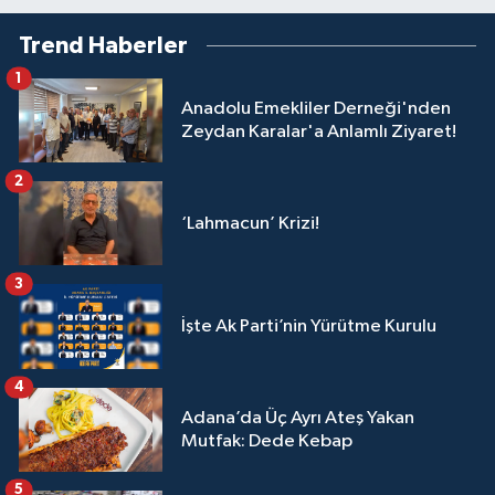
Trend Haberler
1
Anadolu Emekliler Derneği'nden
Zeydan Karalar'a Anlamlı Ziyaret!
2
‘Lahmacun’ Krizi!
3
İşte Ak Parti’nin Yürütme Kurulu
4
Adana’da Üç Ayrı Ateş Yakan
Mutfak: Dede Kebap
5