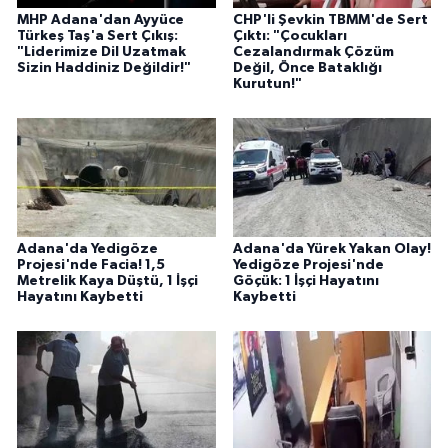
MHP Adana'dan Ayyüce
CHP'li Şevkin TBMM'de Sert
Türkeş Taş'a Sert Çıkış:
Çıktı: "Çocukları
"Liderimize Dil Uzatmak
Cezalandırmak Çözüm
Sizin Haddiniz Değildir!"
Değil, Önce Bataklığı
Kurutun!"
Adana'da Yedigöze
Adana'da Yürek Yakan Olay!
Projesi'nde Facia! 1,5
Yedigöze Projesi'nde
Metrelik Kaya Düştü, 1 İşçi
Göçük: 1 İşçi Hayatını
Hayatını Kaybetti
Kaybetti