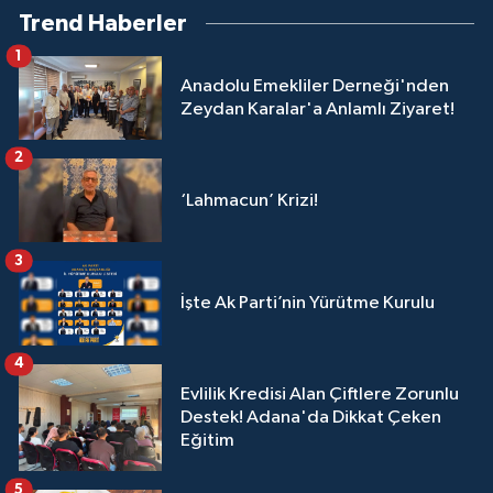
Trend Haberler
1
Anadolu Emekliler Derneği'nden
Zeydan Karalar'a Anlamlı Ziyaret!
2
‘Lahmacun’ Krizi!
3
İşte Ak Parti’nin Yürütme Kurulu
4
Evlilik Kredisi Alan Çiftlere Zorunlu
Destek! Adana'da Dikkat Çeken
Eğitim
5