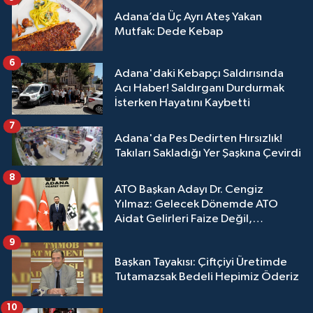
Adana’da Üç Ayrı Ateş Yakan
Mutfak: Dede Kebap
6
Adana'daki Kebapçı Saldırısında
Acı Haber! Saldırganı Durdurmak
İsterken Hayatını Kaybetti
7
Adana'da Pes Dedirten Hırsızlık!
Takıları Sakladığı Yer Şaşkına Çevirdi
8
ATO Başkan Adayı Dr. Cengiz
Yılmaz: Gelecek Dönemde ATO
Aidat Gelirleri Faize Değil,
Üyelerimize Ve Adana'ya Yatırılacak
9
Başkan Tayakısı: Çiftçiyi Üretimde
Tutamazsak Bedeli Hepimiz Öderiz
10