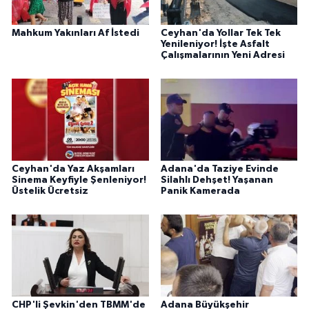
Mahkum Yakınları Af İstedi
Ceyhan'da Yollar Tek Tek
Yenileniyor! İşte Asfalt
Çalışmalarının Yeni Adresi
Ceyhan'da Yaz Akşamları
Adana'da Taziye Evinde
Sinema Keyfiyle Şenleniyor!
Silahlı Dehşet! Yaşanan
Üstelik Ücretsiz
Panik Kamerada
CHP'li Şevkin'den TBMM'de
Adana Büyükşehir