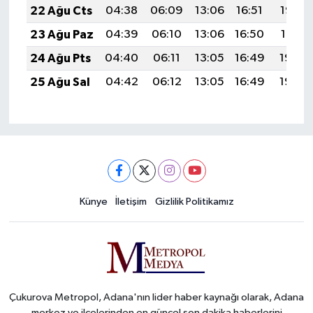
22 Ağu Cts
04:38
06:09
13:06
16:51
19:53
23 Ağu Paz
04:39
06:10
13:06
16:50
19:51
24 Ağu Pts
04:40
06:11
13:05
16:49
19:50
25 Ağu Sal
04:42
06:12
13:05
16:49
19:48
Künye
İletişim
Gizlilik Politikamız
Çukurova Metropol, Adana'nın lider haber kaynağı olarak, Adana
merkez ve ilçelerinden en güncel son dakika haberlerini