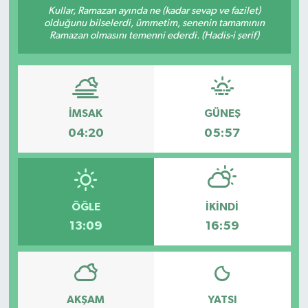
Kullar, Ramazan ayında ne (kadar sevap ve fazilet)
olduğunu bilselerdi, ümmetim, senenin tamamının
Resmi İlanlar
Ramazan olmasını temenni ederdi. (Hadis-i şerif)
İMSAK
GÜNEŞ
04:20
05:57
ÖĞLE
İKINDI
13:09
16:59
AKŞAM
YATSI