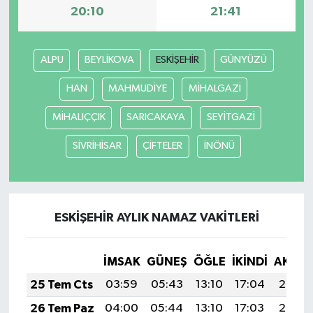
20:10
21:41
ALPU
BEYLİKOVA
ESKİŞEHİR
GÜNYÜZÜ
HAN
MAHMUDİYE
MİHALGAZİ
MİHALIÇÇIK
SARICAKAYA
SEYİTGAZİ
SİVRİHİSAR
ÇİFTELER
İNÖNÜ
ESKİŞEHİR AYLIK NAMAZ VAKITLERI
İMSAK
GÜNEŞ
ÖĞLE
İKINDI
AKŞA
25 Tem Cts
03:59
05:43
13:10
17:04
20:26
26 Tem Paz
04:00
05:44
13:10
17:03
20:25